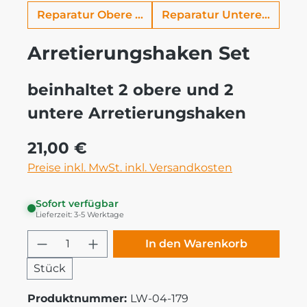
Reparatur Obere Arretierungshaken
Reparatur Untere Arreti
Arretierungshaken Set
beinhaltet 2 obere und 2
untere Arretierungshaken
Regulärer Preis:
21,00 €
Preise inkl. MwSt. inkl. Versandkosten
Sofort verfügbar
Lieferzeit: 3-5 Werktage
Produkt Anzahl: Gib den gewünschten
In den Warenkorb
Stück
Produktnummer:
LW-04-179