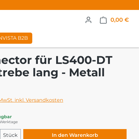
0,00 €
War
NVISTA B2B
ector für LS400-DT
rebe lang - Metall
eis:
 MwSt. inkl. Versandkosten
ügbar
5 Werktage
 Anzahl: Gib den gewünschten Wert ei
Stück
In den Warenkorb