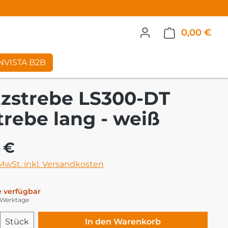
0,00 €
War
NVISTA B2B
tzstrebe LS300-DT
trebe lang - weiß
eis:
 €
 MwSt. inkl. Versandkosten
 verfügbar
5 Werktage
 Anzahl: Gib den gewünschten Wert ei
Stück
In den Warenkorb