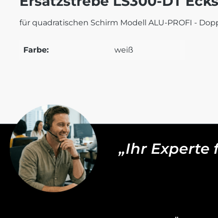
Ersatzstrebe LS300-DT Ecks
für quadratischen Schirm Modell ALU-PROFI - Dop
Farbe:
weiß
„Ihr Experte