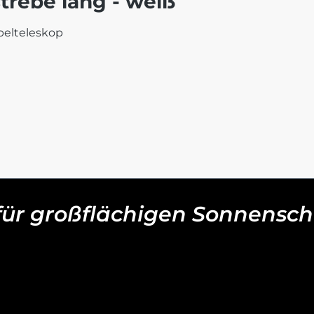
trebe lang - weiß
pelteleskop
 für großflächigen Sonnensch