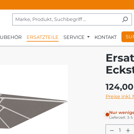
SU
ZUBEHÖR
ERSATZTEILE
SERVICE
KONTAKT
Ersa
Ecks
Regulärer Pr
124,00
Preise inkl.
Nur wenige
Lieferzeit: 3-
Produkt