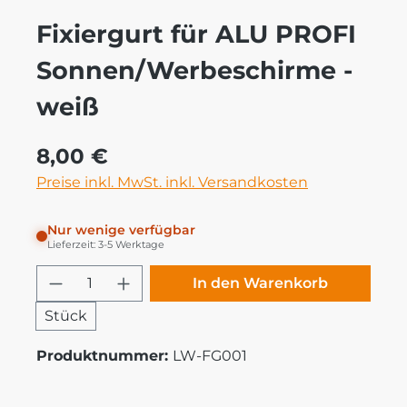
Fixiergurt für ALU PROFI
Sonnen/Werbeschirme -
weiß
Regulärer Preis:
8,00 €
Preise inkl. MwSt. inkl. Versandkosten
Nur wenige verfügbar
Lieferzeit: 3-5 Werktage
Produkt Anzahl: Gib den gewünschten
In den Warenkorb
Stück
Produktnummer:
LW-FG001