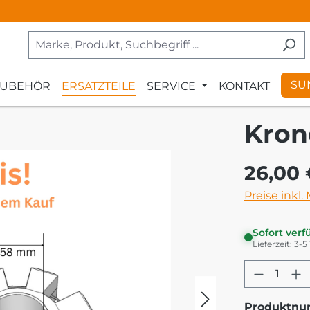
SU
ZUBEHÖR
ERSATZTEILE
SERVICE
KONTAKT
Kron
Regulärer Pr
26,00 
Preise inkl.
Sofort verf
Lieferzeit: 3-
Produkt
Produktn