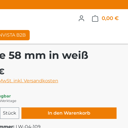
0,00 €
War
NVISTA B2B
e 58 mm in weiß
eis:
€
 MwSt. inkl. Versandkosten
ügbar
5 Werktage
 Anzahl: Gib den gewünschten Wert ei
Stück
In den Warenkorb
ummer:
LW-04-109