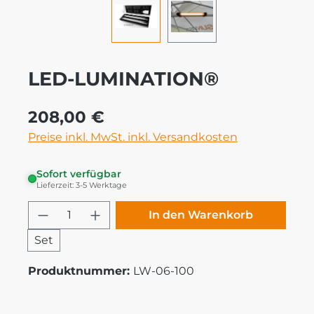
LED-LUMINATION®
Regulärer Preis:
208,00 €
Preise inkl. MwSt. inkl. Versandkosten
Sofort verfügbar
Lieferzeit: 3-5 Werktage
Produkt Anzahl: Gib den gewünschten
In den Warenkorb
Set
Produktnummer:
LW-06-100