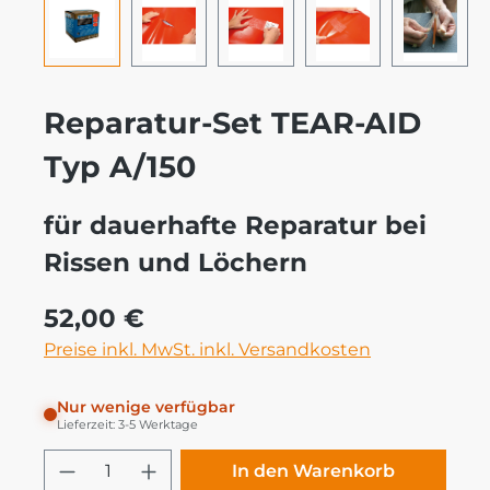
Reparatur-Set TEAR-AID
Typ A/150
für dauerhafte Reparatur bei
Rissen und Löchern
Regulärer Preis:
52,00 €
Preise inkl. MwSt. inkl. Versandkosten
Nur wenige verfügbar
Lieferzeit: 3-5 Werktage
Produkt Anzahl: Gib den gewünschten
In den Warenkorb