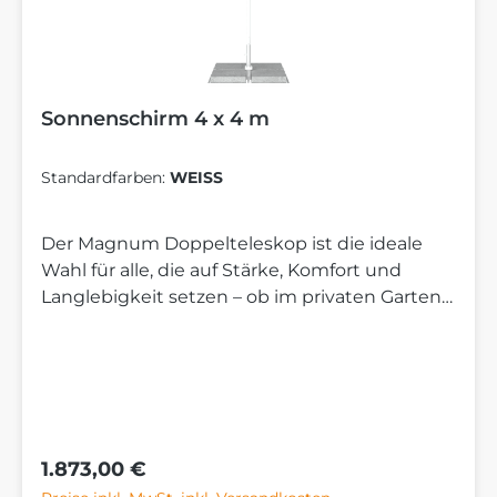
Sonnenschirm 4 x 4 m
Standardfarben:
WEISS
Der Magnum Doppelteleskop ist die ideale
Wahl für alle, die auf Stärke, Komfort und
Langlebigkeit setzen – ob im privaten Garten
oder auf der großzügigen Terrasse. Sein
massives Aluminiumgestell und das robuste
Doppelteleskop-System sorgen für
beeindruckende Stabilität und mühelose
Bedienung. Beim Schließen hebt sich der
Schirm automatisch an – so bleibt auch über
Regulärer Preis:
1.873,00 €
Gartenmöbeln oder einem gedeckten Tisch