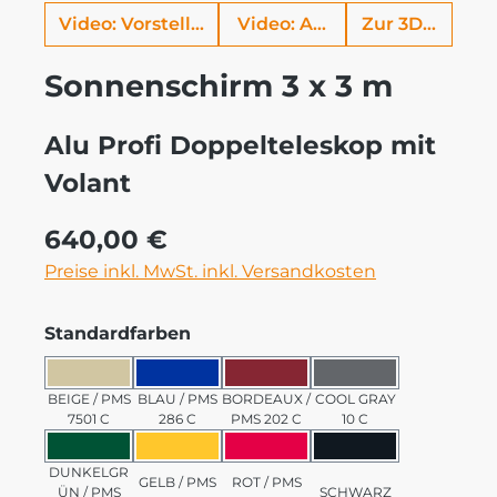
Video: Vorstellung Alu Profi
Video: Aufbauhilfe
Zur 3D Ansich
Sonnenschirm 3 x 3 m
Alu Profi Doppelteleskop mit
Volant
Regulärer Preis:
640,00 €
Preise inkl. MwSt. inkl. Versandkosten
auswählen
Standardfarben
BEIGE / PMS 7501 C
BLAU / PMS 286 C
BORDEAUX / PMS 202 C
COOL GRAY 10 C
BEIGE / PMS
BLAU / PMS
BORDEAUX /
COOL GRAY
7501 C
286 C
PMS 202 C
10 C
DUNKELGRÜN / PMS 3435 C
GELB / PMS 123 C
ROT / PMS 185 C
SCHWARZ
DUNKELGR
GELB / PMS
ROT / PMS
ÜN / PMS
SCHWARZ