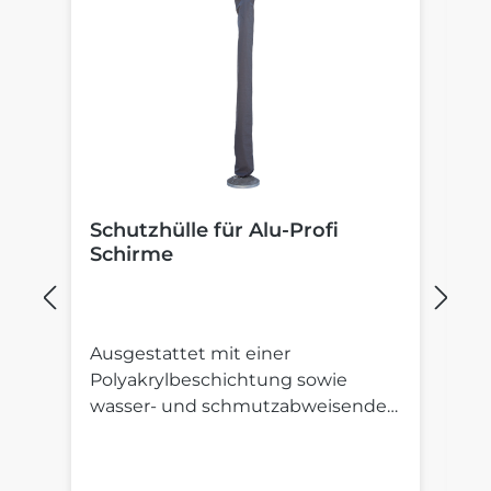
Schutzhülle für Alu-Profi
B
Schirme
S
Ausgestattet mit einer
St
Polyakrylbeschichtung sowie
St
wasser- und schmutzabweisender
S
Imprägnierung.