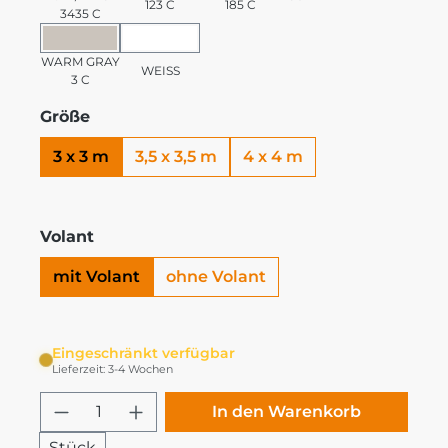
123 C
185 C
3435 C
WARM GRAY 3 C
WEISS
WARM GRAY
WEISS
3 C
Größe
3 x 3 m
3,5 x 3,5 m
4 x 4 m
Volant
mit Volant
ohne Volant
Eingeschränkt verfügbar
Lieferzeit: 3-4 Wochen
Produkt Anzahl: Gib den gewünschten
In den Warenkorb
Stück