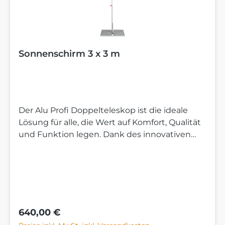
Sonnenschirm 3 x 3 m
Der Alu Profi Doppelteleskop ist die ideale
Lösung für alle, die Wert auf Komfort, Qualität
und Funktion legen. Dank des innovativen
Doppelteleskop-Systems hebt sich der
Schirm beim Schließen automatisch an. Die
Streben setzen dadurch höher auf und bieten
deutlich mehr Tischfreiheit. So bleibt der
Schirm auch über einem gedeckten Tisch
bequem bedienbar, ohne dass Stühle oder
Regulärer Preis:
640,00 €
Gegenstände verrückt werden müssen. Wenn