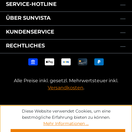
abnehmbaren Volant Windöffnung: mit
SERVICE-HOTLINE
Windöffnung Druck: ohne Werbedruck
Verpackung: einzeln in Schutzfolie und Karton
ÜBER SUNVISTA
verpackt Packmaß LS400-DT: 240x30x24 cm
KUNDENSERVICE
RECHTLICHES
Alle Preise inkl. gesetzl. Mehrwertsteuer inkl.
Versandkosten
.
Diese Website verwendet Cookies, um eine
bestmögliche Erfahrung bieten zu können.
Mehr Informationen ...