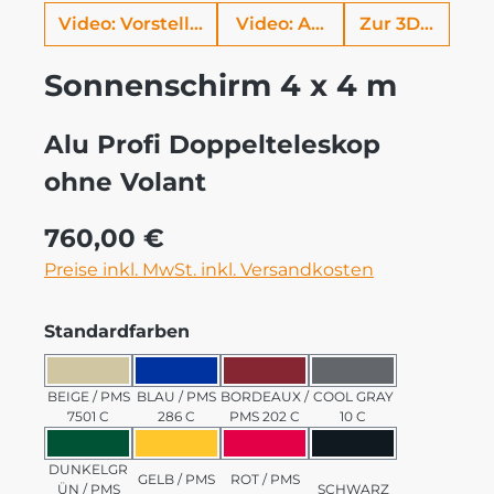
Video: Vorstellung Alu Profi
Video: Aufbauhilfe
Zur 3D Ansich
Sonnenschirm 4 x 4 m
Alu Profi Doppelteleskop
ohne Volant
Regulärer Preis:
760,00 €
Preise inkl. MwSt. inkl. Versandkosten
auswählen
Standardfarben
BEIGE / PMS 7501 C
BLAU / PMS 286 C
BORDEAUX / PMS 202 C
COOL GRAY 10 C
BEIGE / PMS
BLAU / PMS
BORDEAUX /
COOL GRAY
7501 C
286 C
PMS 202 C
10 C
DUNKELGRÜN / PMS 3435 C
GELB / PMS 123 C
ROT / PMS 185 C
SCHWARZ
DUNKELGR
GELB / PMS
ROT / PMS
ÜN / PMS
SCHWARZ