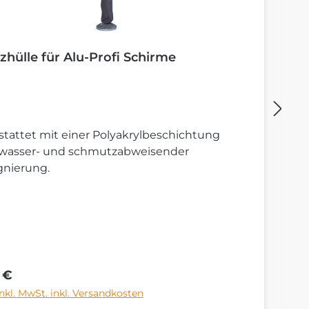
zhülle für Alu-Profi Schirme
B
tattet mit einer Polyakrylbeschichtung
St
 wasser- und schmutzabweisender
S
gnierung.
rer Preis:
Re
 €
6
inkl. MwSt. inkl. Versandkosten
Pr