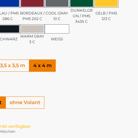
/ PMS 7501 C
BLAU / PMS 286 C
BORDEAUX / PMS 202 C
COOL GRAY 10 C
DUNKELGRÜN / PMS 3
GELB / PMS 1
DUNKELGR
LAU / PMS
BORDEAUX /
COOL GRAY
GELB / PMS
ÜN / PMS
286 C
PMS 202 C
10 C
123 C
3435 C
PMS 185 C
SCHWARZ
WARM GRAY 3 C
WEISS
WARM GRAY
SCHWARZ
WEISS
3 C
3,5 x 3,5 m
4 x 4 m
t
ohne Volant
nkt verfügbar
-4 Wochen