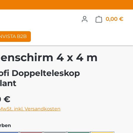
0,00 €
War
NVISTA B2B
enschirm 4 x 4 m
ofi Doppelteleskop
lant
eis:
0 €
 MwSt. inkl. Versandkosten
auswählen
rben