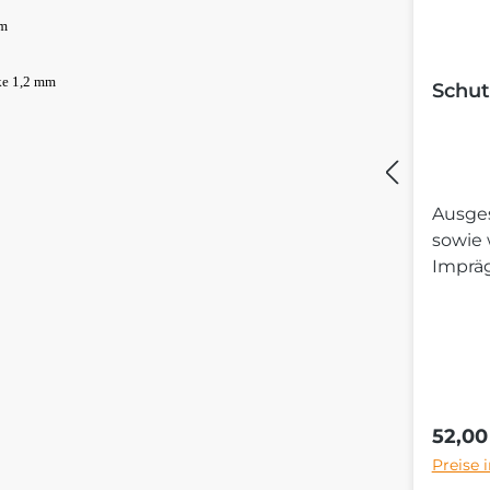
mm
ke 1,2 mm
Schut
Ausges
sowie
Imprä
Regulä
52,00
Preise 