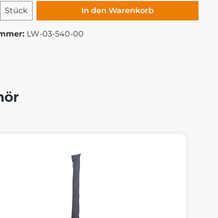
 Anzahl: Gib den gewünschten Wert ei
Stück
In den Warenkorb
ummer:
LW-03-540-00
hör
alerie überspringen