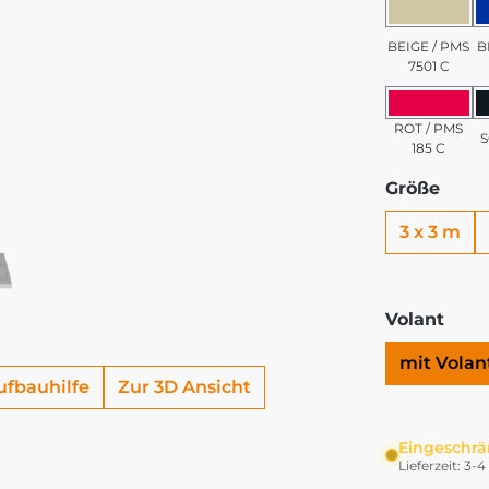
BEIGE 
BEIGE / PMS
B
7501 C
ROT / 
ROT / PMS
185 C
Größe
3 x 3 m
Volant
mit Volan
ufbauhilfe
Zur 3D Ansicht
Eingeschrä
Lieferzeit: 3