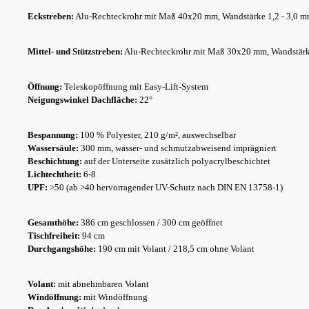
Eckstreben:
Alu-Rechteckrohr mit Maß 40x20 mm, Wandstärke 1,2 - 3,0 
Mittel- und Stützstreben:
Alu-Rechteckrohr mit Maß 30x20 mm, Wandstär
Öffnung:
Teleskopöffnung mit Easy-Lift-System
Neigungswinkel Dachfläche:
22°
Bespannung:
100 % Polyester, 210 g/m², auswechselbar
Wassersäule:
300 mm, wasser- und schmutzabweisend imprägniert
Beschichtung:
auf der Unterseite zusätzlich polyacrylbeschichtet
Lichtechtheit:
6-8
UPF:
>50 (ab >40 hervorragender UV-Schutz nach DIN EN 13758-1)
Gesamthöhe:
386 cm geschlossen / 300 cm geöffnet
Tischfreiheit:
94 cm
Durchgangshöhe:
190 cm mit Volant / 218,5 cm ohne Volant
Volant:
mit abnehmbaren Volant
Windöffnung:
mit Windöffnung