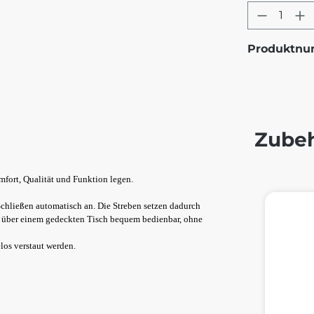
Produkt
Produktn
Zube
omfort, Qualität und Funktion legen.
Produktg
chließen automatisch an. Die Streben setzen dadurch
ch über einem gedeckten Tisch bequem bedienbar, ohne
los verstaut werden.