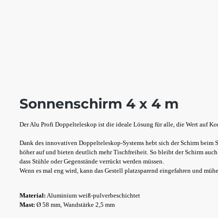
Sonnenschirm 4 x 4 m
Der Alu Profi Doppelteleskop ist die ideale Lösung für alle, die Wert auf K
Dank des innovativen Doppelteleskop-Systems hebt sich der Schirm beim S
höher auf und bieten deutlich mehr Tischfreiheit. So bleibt der Schirm au
dass Stühle oder Gegenstände verrückt werden müssen.
Wenn es mal eng wird, kann das Gestell platzsparend eingefahren und mühe
Material:
Aluminium weiß-pulverbeschichtet
Mast:
Ø 58 mm, Wandstärke 2,5 mm