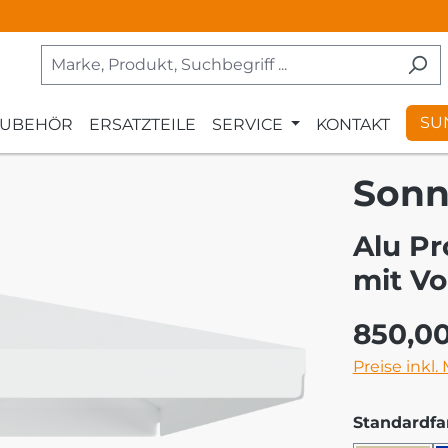
SU
ZUBEHÖR
ERSATZTEILE
SERVICE
KONTAKT
Sonn
Alu Pr
mit Vo
Regulärer Pr
850,0
Preise inkl.
Standardfa