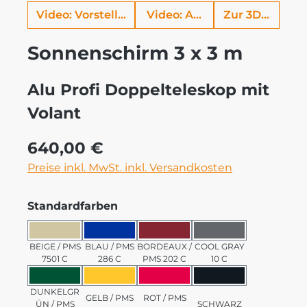
Video: Vorstellung Alu Profi
Video: Aufbauhilfe
Zur 3D Ansich
Sonnenschirm 3 x 3 m
Alu Profi Doppelteleskop mit
Volant
Regulärer Preis:
640,00 €
Preise inkl. MwSt. inkl. Versandkosten
auswählen
Standardfarben
BEIGE / PMS 7501 C
BLAU / PMS 286 C
BORDEAUX / PMS 202 C
COOL GRAY 10 C
BEIGE / PMS
BLAU / PMS
BORDEAUX /
COOL GRAY
7501 C
286 C
PMS 202 C
10 C
DUNKELGRÜN / PMS 3435 C
GELB / PMS 123 C
ROT / PMS 185 C
SCHWARZ
DUNKELGR
GELB / PMS
ROT / PMS
ÜN / PMS
SCHWARZ