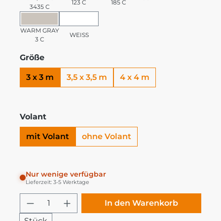
123 C
185 C
3435 C
WARM GRAY 3 C
WEISS
WARM GRAY
WEISS
3 C
Größe
3 x 3 m
3,5 x 3,5 m
4 x 4 m
Volant
mit Volant
ohne Volant
Nur wenige verfügbar
Lieferzeit: 3-5 Werktage
Produkt Anzahl: Gib den gewünschten
In den Warenkorb
Stück