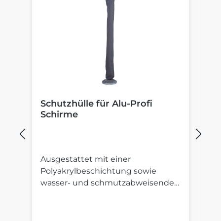
Schutzhülle für Alu-Profi
B
Schirme
S
Ausgestattet mit einer
St
Polyakrylbeschichtung sowie
St
wasser- und schmutzabweisender
S
Imprägnierung.