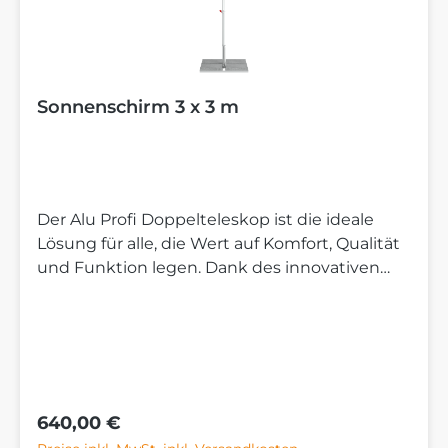
Sonnenschirm 3 x 3 m
Der Alu Profi Doppelteleskop ist die ideale
Lösung für alle, die Wert auf Komfort, Qualität
und Funktion legen. Dank des innovativen
Doppelteleskop-Systems hebt sich der
Schirm beim Schließen automatisch an. Die
Streben setzen dadurch höher auf und bieten
deutlich mehr Tischfreiheit. So bleibt der
Schirm auch über einem gedeckten Tisch
bequem bedienbar, ohne dass Stühle oder
Regulärer Preis:
640,00 €
Gegenstände verrückt werden müssen. Wenn