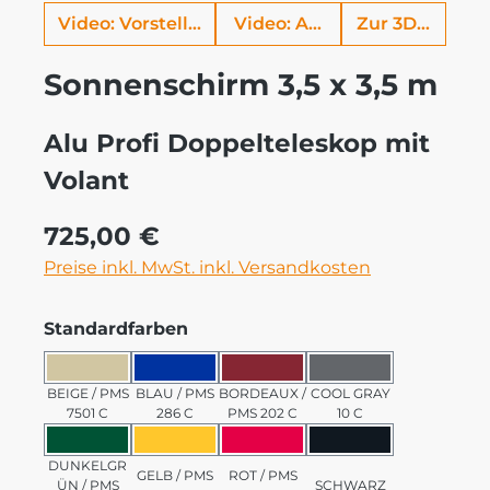
Video: Vorstellung Alu Profi
Video: Aufbauhilfe
Zur 3D Ansich
Sonnenschirm 3,5 x 3,5 m
Alu Profi Doppelteleskop mit
Volant
Regulärer Preis:
725,00 €
Preise inkl. MwSt. inkl. Versandkosten
auswählen
Standardfarben
BEIGE / PMS 7501 C
BLAU / PMS 286 C
BORDEAUX / PMS 202 C
COOL GRAY 10 C
BEIGE / PMS
BLAU / PMS
BORDEAUX /
COOL GRAY
7501 C
286 C
PMS 202 C
10 C
DUNKELGRÜN / PMS 3435 C
GELB / PMS 123 C
ROT / PMS 185 C
SCHWARZ
DUNKELGR
GELB / PMS
ROT / PMS
ÜN / PMS
SCHWARZ