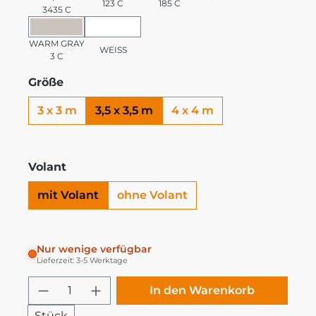
123 C
185 C
3435 C
WARM GRAY 3 C
WEISS
WARM GRAY
WEISS
3 C
Größe
3 x 3 m
3,5 x 3,5 m
4 x 4 m
Volant
mit Volant
ohne Volant
Nur wenige verfügbar
Lieferzeit: 3-5 Werktage
Produkt Anzahl: Gib den gewünschten
In den Warenkorb
Stück