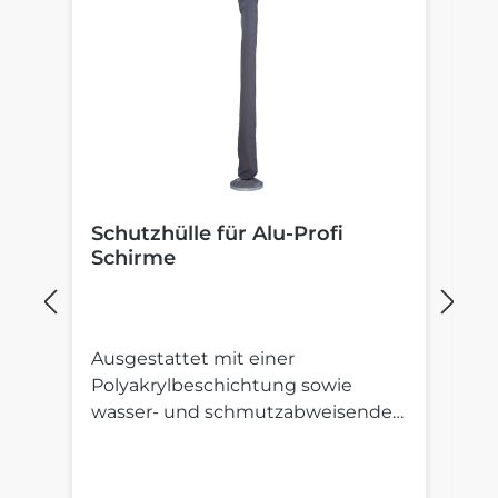
Schutzhülle für Alu-Profi
B
Schirme
S
Ausgestattet mit einer
St
Polyakrylbeschichtung sowie
St
wasser- und schmutzabweisender
S
Imprägnierung.