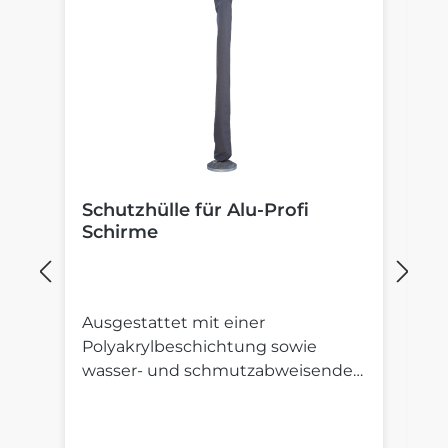
Schutzhülle für Alu-Profi
B
Schirme
S
Ausgestattet mit einer
St
Polyakrylbeschichtung sowie
St
wasser- und schmutzabweisender
S
Imprägnierung.