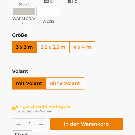
123 C
185 C
3435 C
WARM GRAY 3 C
WEISS
WARM GRAY
WEISS
3 C
Größe
3 x 3 m
3,5 x 3,5 m
4 x 4 m
Volant
mit Volant
ohne Volant
Eingeschränkt verfügbar
Lieferzeit: 3-4 Wochen
Produkt Anzahl: Gib den gewünschten
In den Warenkorb
Stück