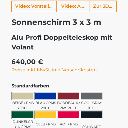
Video: Vorstellung Alu Profi
Video: Aufbauhilfe
Zur 3D Ansich
Sonnenschirm 3 x 3 m
Alu Profi Doppelteleskop mit
Volant
Regulärer Preis:
640,00 €
Preise inkl. MwSt. inkl. Versandkosten
auswählen
Standardfarben
BEIGE / PMS 7501 C
BLAU / PMS 286 C
BORDEAUX / PMS 202 C
COOL GRAY 10 C
BEIGE / PMS
BLAU / PMS
BORDEAUX /
COOL GRAY
7501 C
286 C
PMS 202 C
10 C
DUNKELGRÜN / PMS 3435 C
GELB / PMS 123 C
ROT / PMS 185 C
SCHWARZ
DUNKELGR
GELB / PMS
ROT / PMS
ÜN / PMS
SCHWARZ