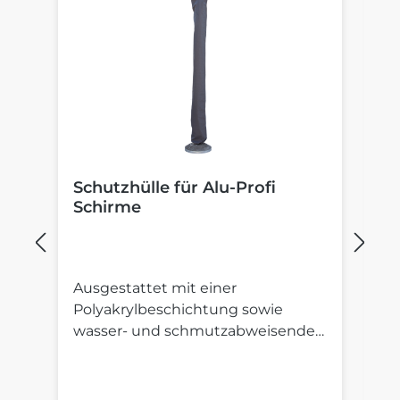
Schutzhülle für Alu-Profi
B
Schirme
S
Ausgestattet mit einer
St
Polyakrylbeschichtung sowie
St
wasser- und schmutzabweisender
S
Imprägnierung.