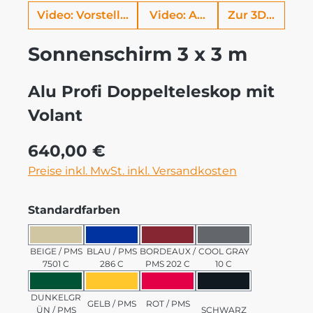
Video: Vorstellung Alu Profi
Video: Aufbauhilfe
Zur 3D Ansich
Sonnenschirm 3 x 3 m
Alu Profi Doppelteleskop mit
Volant
Regulärer Preis:
640,00 €
Preise inkl. MwSt. inkl. Versandkosten
auswählen
Standardfarben
BEIGE / PMS 7501 C
BLAU / PMS 286 C
BORDEAUX / PMS 202 C
COOL GRAY 10 C
BEIGE / PMS
BLAU / PMS
BORDEAUX /
COOL GRAY
7501 C
286 C
PMS 202 C
10 C
DUNKELGRÜN / PMS 3435 C
GELB / PMS 123 C
ROT / PMS 185 C
SCHWARZ
DUNKELGR
GELB / PMS
ROT / PMS
ÜN / PMS
SCHWARZ