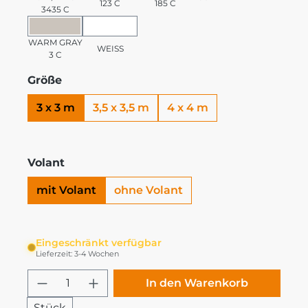
123 C
185 C
3435 C
WARM GRAY 3 C
WEISS
WARM GRAY
WEISS
3 C
Größe
3 x 3 m
3,5 x 3,5 m
4 x 4 m
Volant
mit Volant
ohne Volant
Eingeschränkt verfügbar
Lieferzeit: 3-4 Wochen
Produkt Anzahl: Gib den gewünschten
In den Warenkorb
Stück