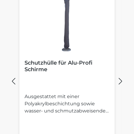
Schutzhülle für Alu-Profi
B
Schirme
S
Ausgestattet mit einer
St
Polyakrylbeschichtung sowie
St
wasser- und schmutzabweisender
S
Imprägnierung.