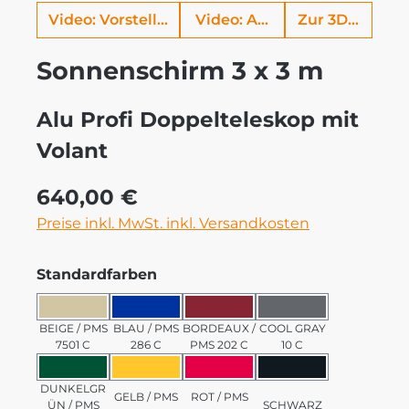
Video: Vorstellung Alu Profi
Video: Aufbauhilfe
Zur 3D Ansich
Sonnenschirm 3 x 3 m
Alu Profi Doppelteleskop mit
Volant
Regulärer Preis:
640,00 €
Preise inkl. MwSt. inkl. Versandkosten
auswählen
Standardfarben
BEIGE / PMS 7501 C
BLAU / PMS 286 C
BORDEAUX / PMS 202 C
COOL GRAY 10 C
BEIGE / PMS
BLAU / PMS
BORDEAUX /
COOL GRAY
7501 C
286 C
PMS 202 C
10 C
DUNKELGRÜN / PMS 3435 C
GELB / PMS 123 C
ROT / PMS 185 C
SCHWARZ
DUNKELGR
GELB / PMS
ROT / PMS
ÜN / PMS
SCHWARZ