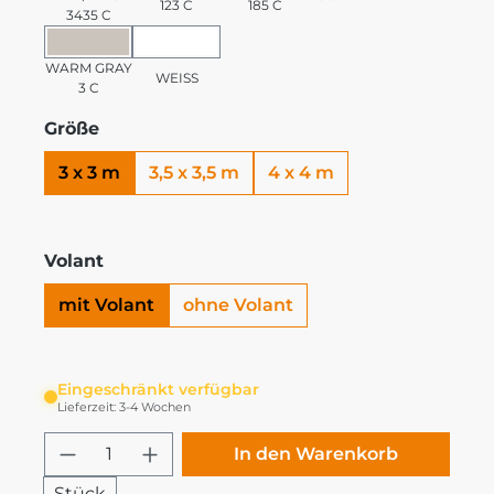
123 C
185 C
3435 C
WARM GRAY 3 C
WEISS
WARM GRAY
WEISS
3 C
Größe
3 x 3 m
3,5 x 3,5 m
4 x 4 m
Volant
mit Volant
ohne Volant
Eingeschränkt verfügbar
Lieferzeit: 3-4 Wochen
Produkt Anzahl: Gib den gewünschten
In den Warenkorb
Stück