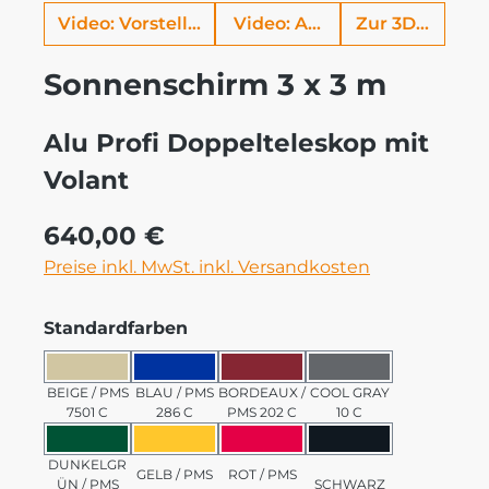
Video: Vorstellung Alu Profi
Video: Aufbauhilfe
Zur 3D Ansich
Sonnenschirm 3 x 3 m
Alu Profi Doppelteleskop mit
Volant
Regulärer Preis:
640,00 €
Preise inkl. MwSt. inkl. Versandkosten
auswählen
Standardfarben
BEIGE / PMS 7501 C
BLAU / PMS 286 C
BORDEAUX / PMS 202 C
COOL GRAY 10 C
BEIGE / PMS
BLAU / PMS
BORDEAUX /
COOL GRAY
7501 C
286 C
PMS 202 C
10 C
DUNKELGRÜN / PMS 3435 C
GELB / PMS 123 C
ROT / PMS 185 C
SCHWARZ
DUNKELGR
GELB / PMS
ROT / PMS
ÜN / PMS
SCHWARZ