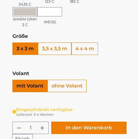
123 C
185 C
3435 C
WARM GRAY 3 C
WEISS
WARM GRAY
WEISS
3 C
Größe
3 x 3 m
3,5 x 3,5 m
4 x 4 m
Volant
mit Volant
ohne Volant
Eingeschränkt verfügbar
Lieferzeit: 3-4 Wochen
Produkt Anzahl: Gib den gewünschten
In den Warenkorb
Stück