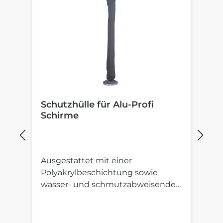
Schutzhülle für Alu-Profi
B
Schirme
S
Ausgestattet mit einer
St
Polyakrylbeschichtung sowie
St
wasser- und schmutzabweisender
S
Imprägnierung.