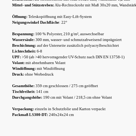
Mittel- und Stützstreben:
Alu-Rechteckrohr mit Maß 30x20 mm, Wandstär
Öffnung:
Teleskopöffnung mit Easy-Lift-System
Neigungswinkel Dachfläche
: 22°
Bespannung:
100 % Polyester, 210 g/m², auswechselbar
Wassersäule:
300 mm, wasser- und schmutzabweisend imprägniert
Beschichtung:
auf der Unterseite zusätzlich polyacrylbeschichtet
Lichtechtheit:
6-8
UPF:
>50 (ab >40 hervorragender UV-Schutz nach DIN EN 13758-1)
Volant:
mit abnehmbaren Volant
Windöffnung:
mit Windöffnung
Druck:
ohne Werbedruck
Gesamthöhe:
359 cm geschlossen / 275 cm geöffnet
Tischfreiheit:
141 cm
Durchgangshöhe:
190 cm mit Volant / 218,5 cm ohne Volant
Verpackung:
einzeln in Schutzfolie und Karton verpackt
Packmaß LS300-DT:
240x24x24 cm