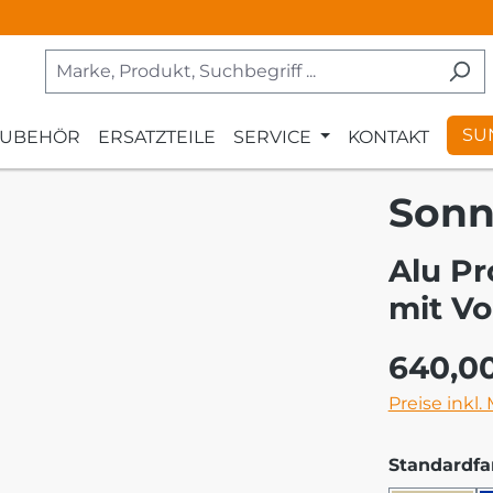
SU
ZUBEHÖR
ERSATZTEILE
SERVICE
KONTAKT
Sonn
Alu Pr
mit Vo
Regulärer Pr
640,0
Preise inkl.
Standardfa