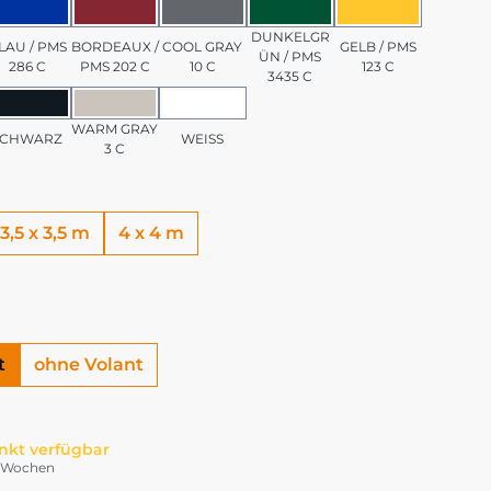
/ PMS 7501 C
BLAU / PMS 286 C
BORDEAUX / PMS 202 C
COOL GRAY 10 C
DUNKELGRÜN / PMS 3
GELB / PMS 1
DUNKELGR
LAU / PMS
BORDEAUX /
COOL GRAY
GELB / PMS
ÜN / PMS
286 C
PMS 202 C
10 C
123 C
3435 C
PMS 185 C
SCHWARZ
WARM GRAY 3 C
WEISS
WARM GRAY
SCHWARZ
WEISS
3 C
3,5 x 3,5 m
4 x 4 m
t
ohne Volant
nkt verfügbar
-4 Wochen