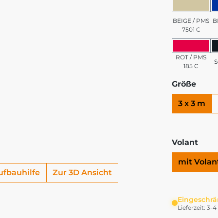
BEIGE 
BEIGE / PMS
B
7501 C
ROT / 
ROT / PMS
185 C
Größe
3 x 3 m
Volant
mit Volan
ufbauhilfe
Zur 3D Ansicht
Eingeschrä
Lieferzeit: 3