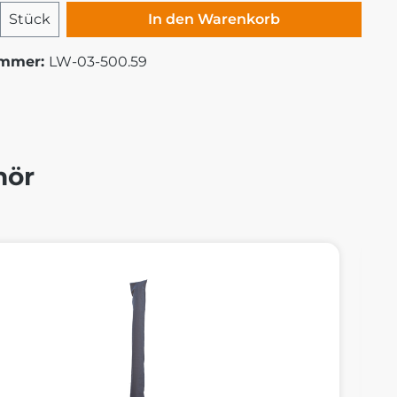
 Anzahl: Gib den gewünschten Wert ei
Stück
In den Warenkorb
ummer:
LW-03-500.59
hör
alerie überspringen