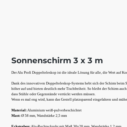
Sonnenschirm 3 x 3 m
Der Alu Profi Doppelteleskop ist die ideale Lösung für alle, die Wert auf K
Dank des innovativen Doppelteleskop-Systems hebt sich der Schirm beim S
höher auf und bieten deutlich mehr Tischfreiheit. So bleibt der Schirm au
dass Stühle oder Gegenstände verrückt werden müssen.
Wenn es mal eng wird, kann das Gestell platzsparend eingefahren und mühe
Material:
Aluminium weiß-pulverbeschichtet
Mast:
Ø 58 mm, Wandstärke 2,5 mm
Eckstreben:
Alu-Rechteckrohr mit Maß 30x20 mm, Wandstärke 1,2 mm