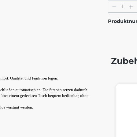
Produkt
Produktn
Zube
omfort, Qualität und Funktion legen.
Produktg
chließen automatisch an. Die Streben setzen dadurch
ch über einem gedeckten Tisch bequem bedienbar, ohne
los verstaut werden.