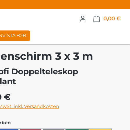
0,00 €
War
NVISTA B2B
enschirm 3 x 3 m
ofi Doppelteleskop
lant
eis:
0 €
 MwSt. inkl. Versandkosten
auswählen
rben