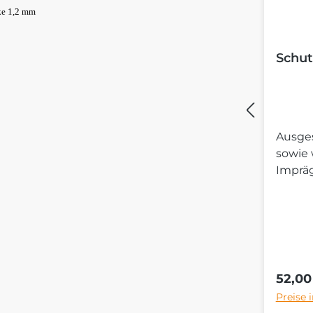
ke 1,2 mm
Schut
Ausges
sowie
Imprä
Regulä
52,00
Preise 