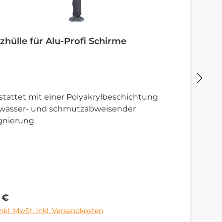
zhülle für Alu-Profi Schirme
B
tattet mit einer Polyakrylbeschichtung
St
 wasser- und schmutzabweisender
S
gnierung.
rer Preis:
Re
 €
6
inkl. MwSt. inkl. Versandkosten
Pr