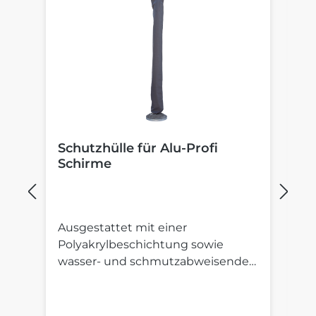
Schutzhülle für Alu-Profi
B
Schirme
S
Ausgestattet mit einer
St
Polyakrylbeschichtung sowie
St
wasser- und schmutzabweisender
S
Imprägnierung.