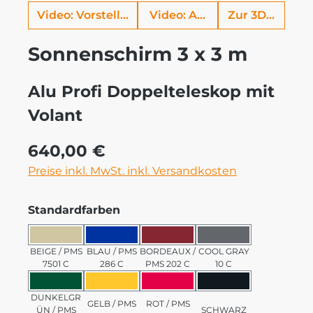
Video: Vorstellung Alu Profi
Video: Aufbauhilfe
Zur 3D Ansich
Sonnenschirm 3 x 3 m
Alu Profi Doppelteleskop mit
Volant
Regulärer Preis:
640,00 €
Preise inkl. MwSt. inkl. Versandkosten
auswählen
Standardfarben
BEIGE / PMS 7501 C
BLAU / PMS 286 C
BORDEAUX / PMS 202 C
COOL GRAY 10 C
BEIGE / PMS
BLAU / PMS
BORDEAUX /
COOL GRAY
7501 C
286 C
PMS 202 C
10 C
DUNKELGRÜN / PMS 3435 C
GELB / PMS 123 C
ROT / PMS 185 C
SCHWARZ
DUNKELGR
GELB / PMS
ROT / PMS
ÜN / PMS
SCHWARZ