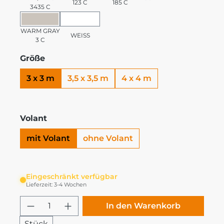
123 C
185 C
3435 C
WARM GRAY 3 C
WEISS
WARM GRAY
WEISS
3 C
Größe
3 x 3 m
3,5 x 3,5 m
4 x 4 m
Volant
mit Volant
ohne Volant
Eingeschränkt verfügbar
Lieferzeit: 3-4 Wochen
Produkt Anzahl: Gib den gewünschten
In den Warenkorb
Stück