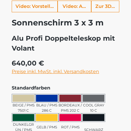
Video: Vorstellung Alu Profi
Video: Aufbauhilfe
Zur 3D Ansich
Sonnenschirm 3 x 3 m
Alu Profi Doppelteleskop mit
Volant
Regulärer Preis:
640,00 €
Preise inkl. MwSt. inkl. Versandkosten
auswählen
Standardfarben
BEIGE / PMS 7501 C
BLAU / PMS 286 C
BORDEAUX / PMS 202 C
COOL GRAY 10 C
BEIGE / PMS
BLAU / PMS
BORDEAUX /
COOL GRAY
7501 C
286 C
PMS 202 C
10 C
DUNKELGRÜN / PMS 3435 C
GELB / PMS 123 C
ROT / PMS 185 C
SCHWARZ
DUNKELGR
GELB / PMS
ROT / PMS
ÜN / PMS
SCHWARZ