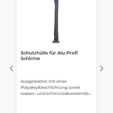
Schutzhülle für Alu-Profi
B
Schirme
S
Ausgestattet mit einer
St
Polyakrylbeschichtung sowie
St
wasser- und schmutzabweisender
S
Imprägnierung.