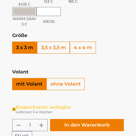
123 C
185 C
3435 C
WARM GRAY 3 C
WEISS
WARM GRAY
WEISS
3 C
Größe
3 x 3 m
3,5 x 3,5 m
4 x 4 m
Volant
mit Volant
ohne Volant
Eingeschränkt verfügbar
Lieferzeit: 3-4 Wochen
Produkt Anzahl: Gib den gewünschten
In den Warenkorb
Stück