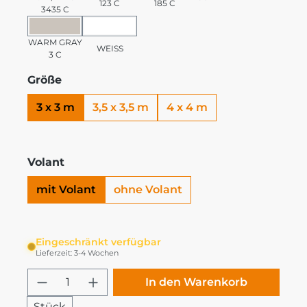
123 C
185 C
3435 C
WARM GRAY 3 C
WEISS
WARM GRAY
WEISS
3 C
Größe
3 x 3 m
3,5 x 3,5 m
4 x 4 m
Volant
mit Volant
ohne Volant
Eingeschränkt verfügbar
Lieferzeit: 3-4 Wochen
Produkt Anzahl: Gib den gewünschten
In den Warenkorb
Stück