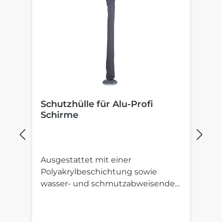
Schutzhülle für Alu-Profi
B
Schirme
S
Ausgestattet mit einer
St
Polyakrylbeschichtung sowie
St
wasser- und schmutzabweisender
S
Imprägnierung.