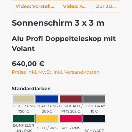
Video: Vorstellung Alu Profi
Video: Aufbauhilfe
Zur 3D Ansich
Sonnenschirm 3 x 3 m
Alu Profi Doppelteleskop mit
Volant
Regulärer Preis:
640,00 €
Preise inkl. MwSt. inkl. Versandkosten
auswählen
Standardfarben
BEIGE / PMS 7501 C
BLAU / PMS 286 C
BORDEAUX / PMS 202 C
COOL GRAY 10 C
BEIGE / PMS
BLAU / PMS
BORDEAUX /
COOL GRAY
7501 C
286 C
PMS 202 C
10 C
DUNKELGRÜN / PMS 3435 C
GELB / PMS 123 C
ROT / PMS 185 C
SCHWARZ
DUNKELGR
GELB / PMS
ROT / PMS
ÜN / PMS
SCHWARZ