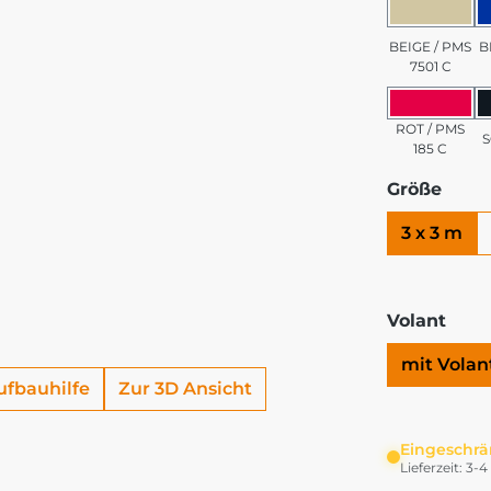
BEIGE 
BEIGE / PMS
B
7501 C
ROT / 
ROT / PMS
185 C
Größe
3 x 3 m
Volant
mit Volan
ufbauhilfe
Zur 3D Ansicht
Eingeschrä
Lieferzeit: 3