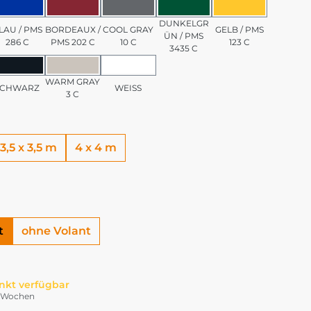
/ PMS 7501 C
BLAU / PMS 286 C
BORDEAUX / PMS 202 C
COOL GRAY 10 C
DUNKELGRÜN / PMS 3
GELB / PMS 1
DUNKELGR
LAU / PMS
BORDEAUX /
COOL GRAY
GELB / PMS
ÜN / PMS
286 C
PMS 202 C
10 C
123 C
3435 C
PMS 185 C
SCHWARZ
WARM GRAY 3 C
WEISS
WARM GRAY
SCHWARZ
WEISS
3 C
3,5 x 3,5 m
4 x 4 m
t
ohne Volant
nkt verfügbar
-4 Wochen