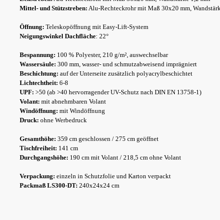
Mittel- und Stützstreben:
Alu-Rechteckrohr mit Maß 30x20 mm, Wandstär
Öffnung:
Teleskopöffnung mit Easy-Lift-System
Neigungswinkel Dachfläche
: 22°
Bespannung:
100 % Polyester, 210 g/m², auswechselbar
Wassersäule:
300 mm, wasser- und schmutzabweisend imprägniert
Beschichtung:
auf der Unterseite zusätzlich polyacrylbeschichtet
Lichtechtheit:
6-8
UPF:
>50 (ab >40 hervorragender UV-Schutz nach DIN EN 13758-1)
Volant:
mit abnehmbaren Volant
Windöffnung:
mit Windöffnung
Druck:
ohne Werbedruck
Gesamthöhe:
359 cm geschlossen / 275 cm geöffnet
Tischfreiheit:
141 cm
Durchgangshöhe:
190 cm mit Volant / 218,5 cm ohne Volant
Verpackung:
einzeln in Schutzfolie und Karton verpackt
Packmaß LS300-DT:
240x24x24 cm