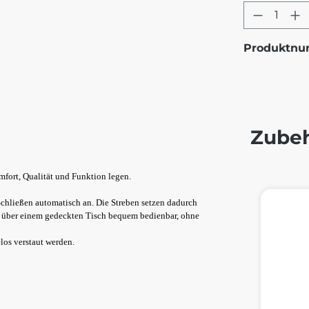
Produkt
Produktn
Zube
omfort, Qualität und Funktion legen.
Produktg
chließen automatisch an. Die Streben setzen dadurch
ch über einem gedeckten Tisch bequem bedienbar, ohne
los verstaut werden.