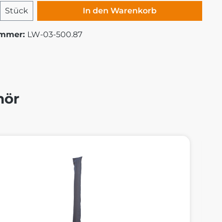
 Anzahl: Gib den gewünschten Wert ei
Stück
In den Warenkorb
ummer:
LW-03-500.87
hör
alerie überspringen