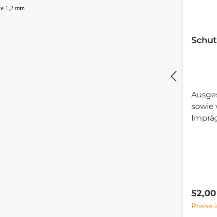
ke 1,2 mm
Schut
Ausges
sowie
Imprä
Regulä
52,00
Preise 