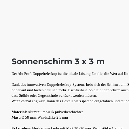
Sonnenschirm 3 x 3 m
Der Alu Profi Doppelteleskop ist die ideale Lösung für alle, die Wert auf K
Dank des innovativen Doppelteleskop-Systems hebt sich der Schirm beim S
höher auf und bieten deutlich mehr Tischfreiheit. So bleibt der Schirm au
dass Stühle oder Gegenstände verrückt werden müssen.
Wenn es mal eng wird, kann das Gestell platzsparend eingefahren und mühe
Material:
Aluminium weiß-pulverbeschichtet
Mast:
Ø 58 mm, Wandstärke 2,5 mm
Eckstreben:
Alu-Rechteckrohr mit Maß 30x20 mm, Wandstärke 1,2 mm