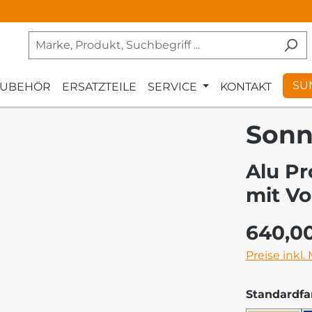
SU
ZUBEHÖR
ERSATZTEILE
SERVICE
KONTAKT
Sonn
Alu Pr
mit Vo
Regulärer Pr
640,0
Preise inkl.
Standardfa