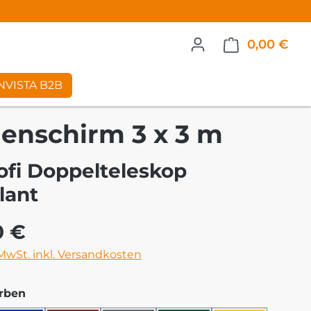
0,00 €
War
NVISTA B2B
enschirm 3 x 3 m
ofi Doppelteleskop
lant
eis:
0 €
 MwSt. inkl. Versandkosten
auswählen
rben