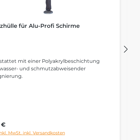
zhülle für Alu-Profi Schirme
B
tattet mit einer Polyakrylbeschichtung
St
 wasser- und schmutzabweisender
S
gnierung.
rer Preis:
Re
 €
6
inkl. MwSt. inkl. Versandkosten
Pr