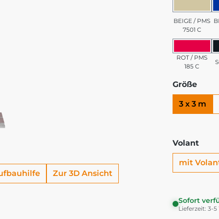
BEIGE 
BEIGE / PMS
B
7501 C
ROT / 
ROT / PMS
185 C
Größe
3 x 3 m
Volant
mit Volan
ufbauhilfe
Zur 3D Ansicht
Sofort verf
Lieferzeit: 3-