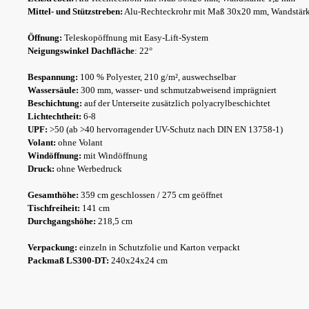
Mittel- und Stützstreben:
Alu-Rechteckrohr mit Maß 30x20 mm, Wandstär
Öffnung:
Teleskopöffnung mit Easy-Lift-System
Neigungswinkel Dachfläche
: 22°
Bespannung:
100 % Polyester, 210 g/m², auswechselbar
Wassersäule:
300 mm, wasser- und schmutzabweisend imprägniert
Beschichtung:
auf der Unterseite zusätzlich polyacrylbeschichtet
Lichtechtheit:
6-8
UPF:
>50 (ab >40 hervorragender UV-Schutz nach DIN EN 13758-1)
Volant:
ohne Volant
Windöffnung:
mit Windöffnung
Druck:
ohne Werbedruck
Gesamthöhe:
359 cm geschlossen / 275 cm geöffnet
Tischfreiheit:
141 cm
Durchgangshöhe:
218,5 cm
Verpackung:
einzeln in Schutzfolie und Karton verpackt
Packmaß LS300-DT:
240x24x24 cm