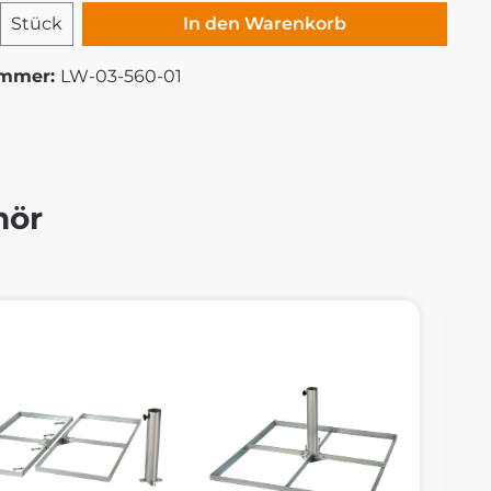
 Anzahl: Gib den gewünschten Wert ei
Stück
In den Warenkorb
ummer:
LW-03-560-01
hör
alerie überspringen