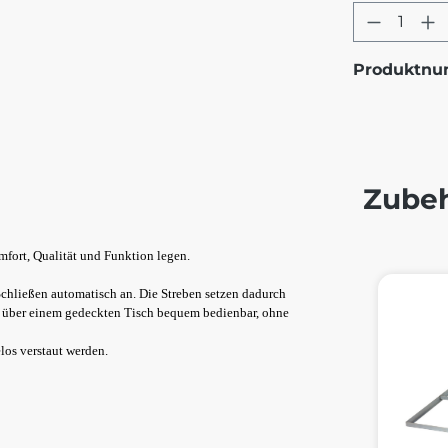
Produkt
Produktn
Zube
omfort, Qualität und Funktion legen.
Produktg
chließen automatisch an. Die Streben setzen dadurch
ch über einem gedeckten Tisch bequem bedienbar, ohne
los verstaut werden.