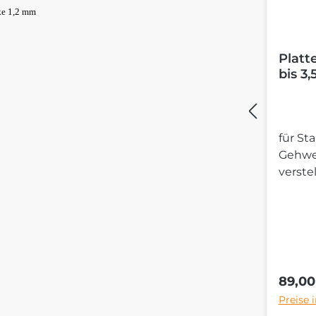
ke 1,2 mm
Platt
bis 3,
für S
Gehwe
verste
enthal
Regulä
89,00
Preise 