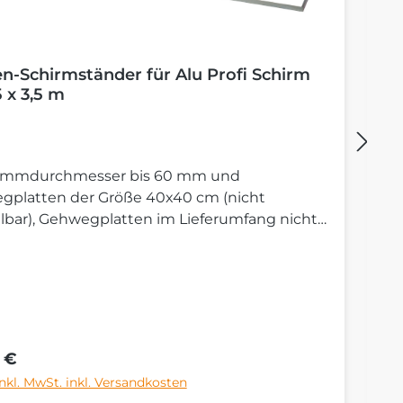
en-Schirmständer für Alu Profi Schirm
B
5 x 3,5 m
tammdurchmesser bis 60 mm und
St
gplatten der Größe 40x40 cm (nicht
S
llbar), Gehwegplatten im Lieferumfang nicht
ten.
rer Preis:
Re
 €
6
inkl. MwSt. inkl. Versandkosten
Pr