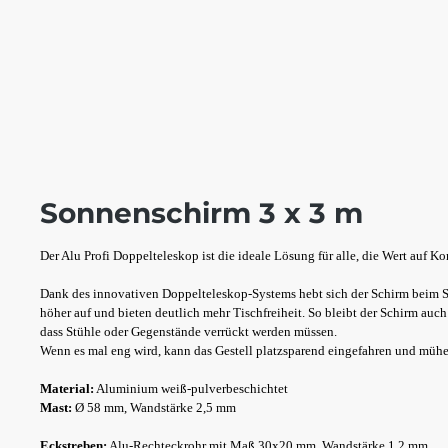
Sonnenschirm 3 x 3 m
Der Alu Profi Doppelteleskop ist die ideale Lösung für alle, die Wert auf K
Dank des innovativen Doppelteleskop-Systems hebt sich der Schirm beim S
höher auf und bieten deutlich mehr Tischfreiheit. So bleibt der Schirm au
dass Stühle oder Gegenstände verrückt werden müssen.
Wenn es mal eng wird, kann das Gestell platzsparend eingefahren und mühe
Material:
Aluminium weiß-pulverbeschichtet
Mast:
Ø 58 mm, Wandstärke 2,5 mm
Eckstreben:
Alu-Rechteckrohr mit Maß 30x20 mm, Wandstärke 1,2 mm