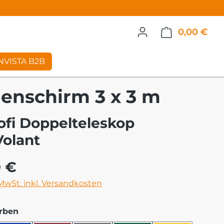
0,00 €
War
NVISTA B2B
enschirm 3 x 3 m
ofi Doppelteleskop
Volant
eis:
0 €
 MwSt. inkl. Versandkosten
auswählen
rben