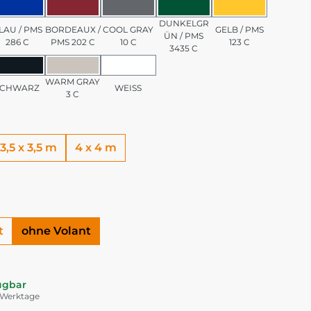
/ PMS 7501 C
BLAU / PMS 286 C
BORDEAUX / PMS 202 C
COOL GRAY 10 C
DUNKELGRÜN / PMS 3
GELB / PMS 1
DUNKELGR
LAU / PMS
BORDEAUX /
COOL GRAY
GELB / PMS
ÜN / PMS
286 C
PMS 202 C
10 C
123 C
3435 C
PMS 185 C
SCHWARZ
WARM GRAY 3 C
WEISS
WARM GRAY
SCHWARZ
WEISS
3 C
3,5 x 3,5 m
4 x 4 m
t
ohne Volant
ügbar
5 Werktage