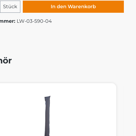
 Anzahl: Gib den gewünschten Wert ei
Stück
In den Warenkorb
ummer:
LW-03-590-04
hör
alerie überspringen