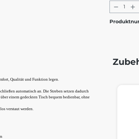
Produkt
Produktn
Zube
omfort, Qualität und Funktion legen.
Produktg
chließen automatisch an. Die Streben setzen dadurch
ch über einem gedeckten Tisch bequem bedienbar, ohne
los verstaut werden.
mm