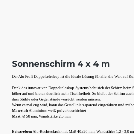
Sonnenschirm 4 x 4 m
Der Alu Profi Doppelteleskop ist die ideale Lösung für alle, die Wert auf K
Dank des innovativen Doppelteleskop-Systems hebt sich der Schirm beim S
höher auf und bieten deutlich mehr Tischfreiheit. So bleibt der Schirm au
dass Stühle oder Gegenstände verrückt werden müssen.
Wenn es mal eng wird, kann das Gestell platzsparend eingefahren und mühe
Material:
Aluminium weiß-pulverbeschichtet
Mast:
Ø 58 mm, Wandstärke 2,5 mm
Eckstreben:
Alu-Rechteckrohr mit Maß 40x20 mm, Wandstärke 1,2 - 3,0 