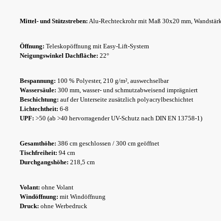
Mittel- und Stützstreben:
Alu-Rechteckrohr mit Maß 30x20 mm, Wandstär
Öffnung:
Teleskopöffnung mit Easy-Lift-System
Neigungswinkel Dachfläche:
22°
Bespannung:
100 % Polyester, 210 g/m², auswechselbar
Wassersäule:
300 mm, wasser- und schmutzabweisend imprägniert
Beschichtung:
auf der Unterseite zusätzlich polyacrylbeschichtet
Lichtechtheit:
6-8
UPF:
>50 (ab >40 hervorragender UV-Schutz nach DIN EN 13758-1)
Gesamthöhe:
386 cm geschlossen / 300 cm geöffnet
Tischfreiheit:
94 cm
Durchgangshöhe:
218,5 cm
Volant:
ohne Volant
Windöffnung:
mit Windöffnung
Druck:
ohne Werbedruck