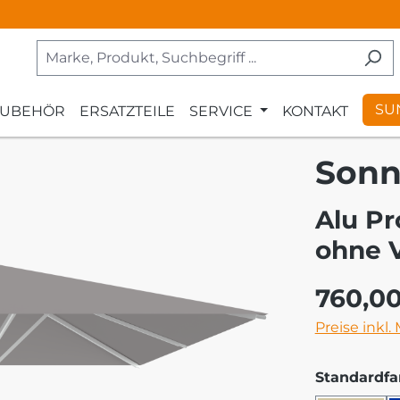
SU
ZUBEHÖR
ERSATZTEILE
SERVICE
KONTAKT
Sonn
Alu Pr
ohne 
Regulärer Pr
760,0
Preise inkl.
Standardfa