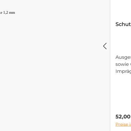
ke 1,2 mm
Schut
Ausges
sowie
Imprä
Regulä
52,00
Preise 