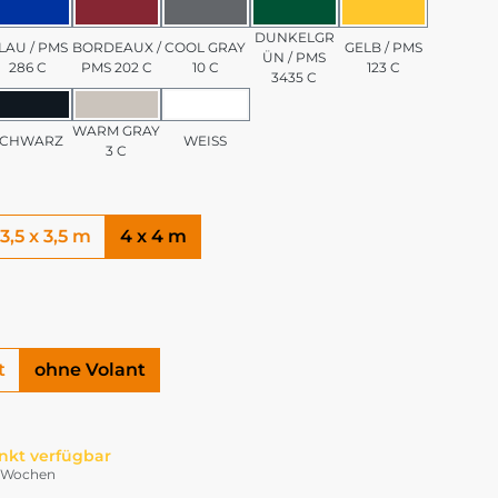
/ PMS 7501 C
BLAU / PMS 286 C
BORDEAUX / PMS 202 C
COOL GRAY 10 C
DUNKELGRÜN / PMS 3
GELB / PMS 1
DUNKELGR
LAU / PMS
BORDEAUX /
COOL GRAY
GELB / PMS
ÜN / PMS
286 C
PMS 202 C
10 C
123 C
3435 C
PMS 185 C
SCHWARZ
WARM GRAY 3 C
WEISS
WARM GRAY
SCHWARZ
WEISS
3 C
3,5 x 3,5 m
4 x 4 m
t
ohne Volant
nkt verfügbar
-4 Wochen