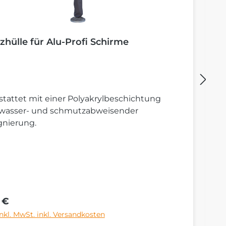
zhülle für Alu-Profi Schirme
B
tattet mit einer Polyakrylbeschichtung
St
 wasser- und schmutzabweisender
S
gnierung.
rer Preis:
Re
 €
6
inkl. MwSt. inkl. Versandkosten
Pr