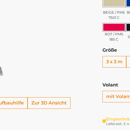
BEIGE 
BEIGE / PMS
B
7501 C
ROT / 
ROT / PMS
185 C
Größe
3 x 3 m
Volant
mit Volan
ufbauhilfe
Zur 3D Ansicht
Eingeschrä
Lieferzeit: 3