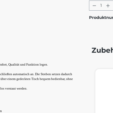
Produkt
Produktn
Zube
omfort, Qualität und Funktion legen.
Produktg
chließen automatisch an. Die Streben setzen dadurch
ch über einem gedeckten Tisch bequem bedienbar, ohne
los verstaut werden.
mm