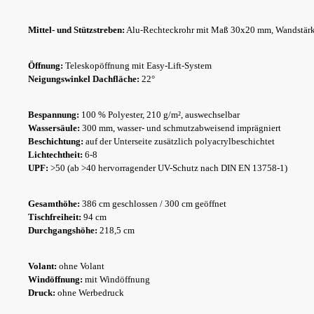
Mittel- und Stützstreben:
Alu-Rechteckrohr mit Maß 30x20 mm, Wandstär
Öffnung:
Teleskopöffnung mit Easy-Lift-System
Neigungswinkel Dachfläche:
22°
Bespannung:
100 % Polyester, 210 g/m², auswechselbar
Wassersäule:
300 mm, wasser- und schmutzabweisend imprägniert
Beschichtung:
auf der Unterseite zusätzlich polyacrylbeschichtet
Lichtechtheit:
6-8
UPF:
>50 (ab >40 hervorragender UV-Schutz nach DIN EN 13758-1)
Gesamthöhe:
386 cm geschlossen / 300 cm geöffnet
Tischfreiheit:
94 cm
Durchgangshöhe:
218,5 cm
Volant:
ohne Volant
Windöffnung:
mit Windöffnung
Druck:
ohne Werbedruck