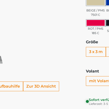
BEIGE 
BEIGE / PMS
B
7501 C
ROT / 
ROT / PMS
185 C
Größe
3 x 3 m
Volant
mit Volan
ufbauhilfe
Zur 3D Ansicht
Sofort verf
Lieferzeit: 3-