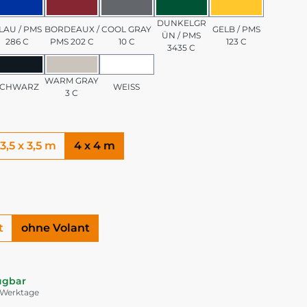
/ PMS 7501 C
BLAU / PMS 286 C
BORDEAUX / PMS 202 C
COOL GRAY 10 C
DUNKELGRÜN / PMS 3
GELB / PMS 1
DUNKELGR
LAU / PMS
BORDEAUX /
COOL GRAY
GELB / PMS
ÜN / PMS
286 C
PMS 202 C
10 C
123 C
3435 C
PMS 185 C
SCHWARZ
WARM GRAY 3 C
WEISS
WARM GRAY
SCHWARZ
WEISS
3 C
3,5 x 3,5 m
4 x 4 m
t
ohne Volant
ügbar
5 Werktage