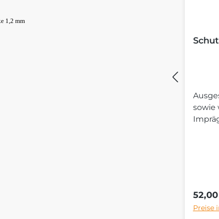
ke 1,2 mm
Schut
Ausges
sowie
Imprä
Regulä
52,00
Preise 