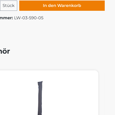
 Anzahl: Gib den gewünschten Wert ei
Stück
In den Warenkorb
ummer:
LW-03-590-05
hör
alerie überspringen