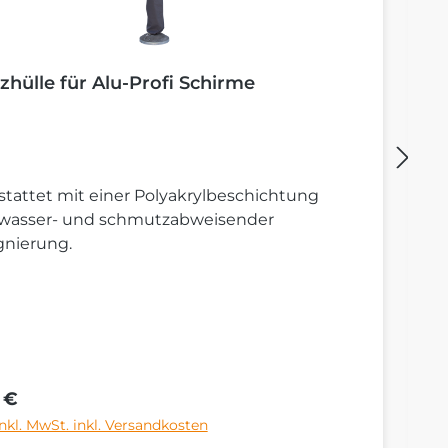
zhülle für Alu-Profi Schirme
B
tattet mit einer Polyakrylbeschichtung
St
 wasser- und schmutzabweisender
S
gnierung.
rer Preis:
Re
 €
6
inkl. MwSt. inkl. Versandkosten
Pr