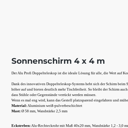
Sonnenschirm 4 x 4 m
Der Alu Profi Doppelteleskop ist die ideale Lösung für alle, die Wert auf K
Dank des innovativen Doppelteleskop-Systems hebt sich der Schirm beim S
höher auf und bieten deutlich mehr Tischfreiheit. So bleibt der Schirm au
dass Stühle oder Gegenstände verrückt werden müssen.
Wenn es mal eng wird, kann das Gestell platzsparend eingefahren und mühe
Material:
Aluminium weiß-pulverbeschichtet
Mast:
Ø 58 mm, Wandstärke 2,5 mm
Eckstreben:
Alu-Rechteckrohr mit Maß 40x20 mm, Wandstärke 1,2 - 3,0 