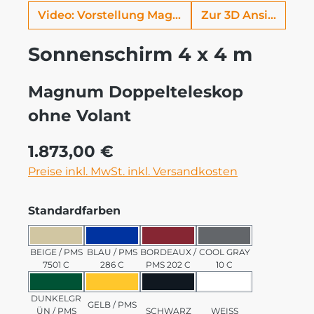
Video: Vorstellung Magnum
Zur 3D Ansicht
Sonnenschirm 4 x 4 m
Magnum Doppelteleskop
ohne Volant
Regulärer Preis:
1.873,00 €
Preise inkl. MwSt. inkl. Versandkosten
auswählen
Standardfarben
BEIGE / PMS 7501 C
BLAU / PMS 286 C
BORDEAUX / PMS 202 C
COOL GRAY 10 C
BEIGE / PMS
BLAU / PMS
BORDEAUX /
COOL GRAY
7501 C
286 C
PMS 202 C
10 C
DUNKELGRÜN / PMS 3435 C
GELB / PMS 123 C
SCHWARZ
WEISS
DUNKELGR
GELB / PMS
ÜN / PMS
SCHWARZ
WEISS