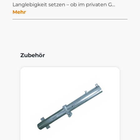
Langlebigkeit setzen – ob im privaten G…
Mehr
Produktgalerie überspringen
Zubehör