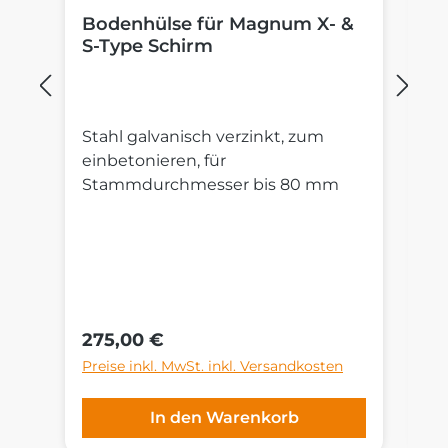
Bodenhülse für Magnum X- &
P
S-Type Schirm
M
Stahl galvanisch verzinkt, zum
St
einbetonieren, für
R
Stammdurchmesser bis 80 mm
Au
S
un
cm
G
ni
Regulärer Preis:
Re
275,00 €
4
Preise inkl. MwSt. inkl. Versandkosten
Pr
In den Warenkorb