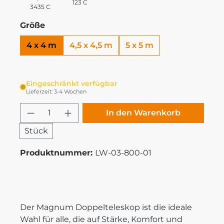
123 C
3435 C
Größe
4 x 4 m
4,5 x 4,5 m
5 x 5 m
Eingeschränkt verfügbar
Lieferzeit: 3-4 Wochen
Produkt Anzahl: Gib den gewünschten
In den Warenkorb
Stück
Produktnummer:
LW-03-800-01
Der Magnum Doppelteleskop ist die ideale
Wahl für alle, die auf Stärke, Komfort und