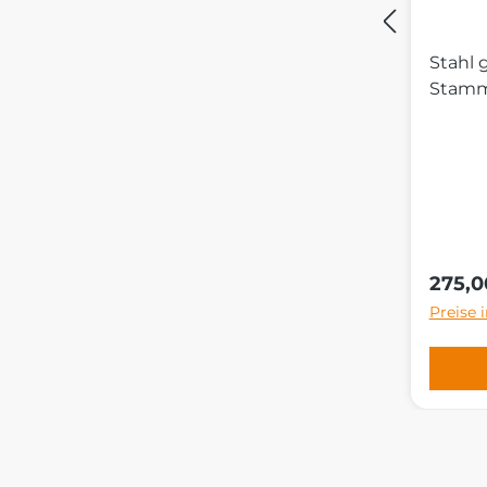
Stahl 
Stamm
Regulä
275,0
Preise 