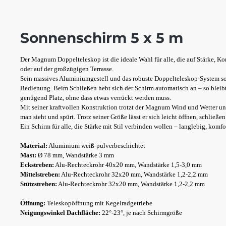
Sonnenschirm 5 x 5 m
Der Magnum Doppelteleskop ist die ideale Wahl für alle, die auf Stärke, K
oder auf der großzügigen Terrasse.
Sein massives Aluminiumgestell und das robuste Doppelteleskop-System so
Bedienung. Beim Schließen hebt sich der Schirm automatisch an – so blei
genügend Platz, ohne dass etwas verrückt werden muss.
Mit seiner kraftvollen Konstruktion trotzt der Magnum Wind und Wetter un
man sieht und spürt. Trotz seiner Größe lässt er sich leicht öffnen, schließe
Ein Schirm für alle, die Stärke mit Stil verbinden wollen – langlebig, komfo
Material:
Aluminium weiß-pulverbeschichtet
Mast:
Ø 78 mm, Wandstärke 3 mm
Eckstreben:
Alu-Rechteckrohr 40x20 mm, Wandstärke 1,5-3,0 mm
Mittelstreben:
Alu-Rechteckrohr 32x20 mm, Wandstärke 1,2-2,2 mm
Stützstreben:
Alu-Rechteckrohr 32x20 mm, Wandstärke 1,2-2,2 mm
Öffnung:
Teleskopöffnung mit Kegelradgetriebe
Neigungswinkel Dachfläche:
22°-23°, je nach Schirmgröße