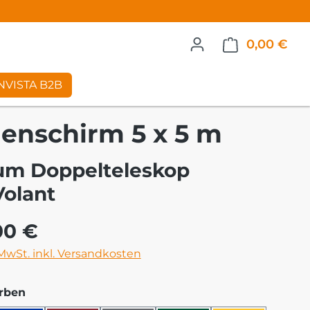
0,00 €
War
NVISTA B2B
enschirm 5 x 5 m
m Doppelteleskop
Volant
eis:
00 €
 MwSt. inkl. Versandkosten
auswählen
rben