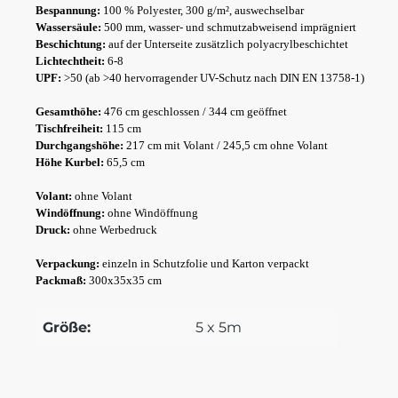
Bespannung:
100 % Polyester, 300 g/m², auswechselbar
Wassersäule:
500 mm, wasser- und schmutzabweisend imprägniert
Beschichtung:
auf der Unterseite zusätzlich polyacrylbeschichtet
Lichtechtheit:
6-8
UPF:
>50 (ab >40 hervorragender UV-Schutz nach DIN EN 13758-1)
Gesamthöhe:
476 cm geschlossen / 344 cm geöffnet
Tischfreiheit:
115 cm
Durchgangshöhe:
217 cm mit Volant / 245,5 cm ohne Volant
Höhe Kurbel:
65,5 cm
Volant:
ohne Volant
Windöffnung:
ohne Windöffnung
Druck:
ohne Werbedruck
Verpackung:
einzeln in Schutzfolie und Karton verpackt
Packmaß:
300x35x35 cm
Größe:
5 x 5m