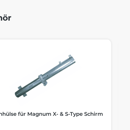
hör
alerie überspringen
hülse für Magnum X- & S-Type Schirm
P
T