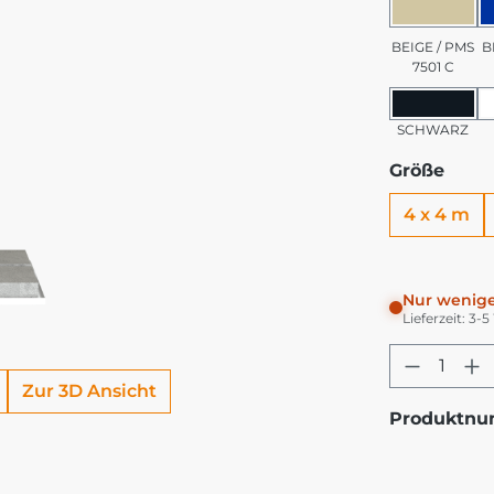
BEIGE 
BEIGE / PMS
B
7501 C
SCHW
SCHWARZ
Größe
4 x 4 m
Nur wenige
Lieferzeit: 3-
Produkt
Zur 3D Ansicht
Produktn