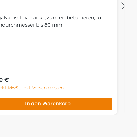
galvanisch verzinkt, zum einbetonieren, für
St
durchmesser bis 80 mm
Ni
S
de
Ge
rer Preis:
Re
0 €
4
inkl. MwSt. inkl. Versandkosten
Pr
In den Warenkorb