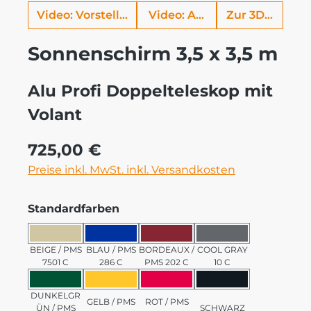
Video: Vorstellung Alu Profi
Video: Aufbauhilfe
Zur 3D Ansich
Sonnenschirm 3,5 x 3,5 m
Alu Profi Doppelteleskop mit
Volant
Regulärer Preis:
725,00 €
Preise inkl. MwSt. inkl. Versandkosten
auswählen
Standardfarben
BEIGE / PMS 7501 C
BLAU / PMS 286 C
BORDEAUX / PMS 202 C
COOL GRAY 10 C
BEIGE / PMS
BLAU / PMS
BORDEAUX /
COOL GRAY
7501 C
286 C
PMS 202 C
10 C
DUNKELGRÜN / PMS 3435 C
GELB / PMS 123 C
ROT / PMS 185 C
SCHWARZ
DUNKELGR
GELB / PMS
ROT / PMS
ÜN / PMS
SCHWARZ