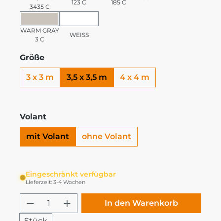
123 C
185 C
3435 C
WARM GRAY 3 C
WEISS
WARM GRAY
WEISS
3 C
Größe
3 x 3 m
3,5 x 3,5 m
4 x 4 m
Volant
mit Volant
ohne Volant
Eingeschränkt verfügbar
Lieferzeit: 3-4 Wochen
Produkt Anzahl: Gib den gewünschten
In den Warenkorb
Stück