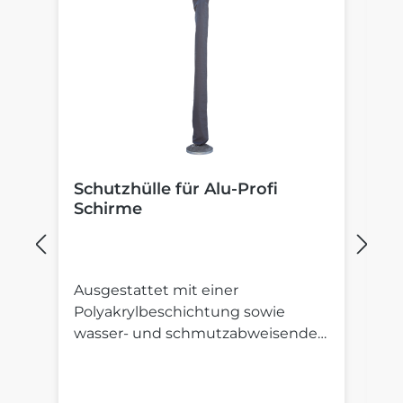
Schutzhülle für Alu-Profi
B
Schirme
S
Ausgestattet mit einer
St
Polyakrylbeschichtung sowie
St
wasser- und schmutzabweisender
S
Imprägnierung.