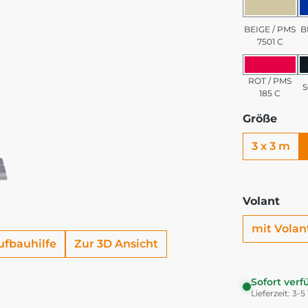
BEIGE 
BEIGE / PMS
B
7501 C
ROT / 
ROT / PMS
185 C
Größe
3 x 3 m
Volant
mit Volan
ufbauhilfe
Zur 3D Ansicht
Sofort verf
Lieferzeit: 3-