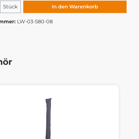
 Anzahl: Gib den gewünschten Wert ei
Stück
In den Warenkorb
ummer:
LW-03-580-08
hör
alerie überspringen