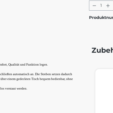
Produkt
Produktn
Zube
omfort, Qualität und Funktion legen.
Produktg
chließen automatisch an. Die Streben setzen dadurch
ch über einem gedeckten Tisch bequem bedienbar, ohne
los verstaut werden.