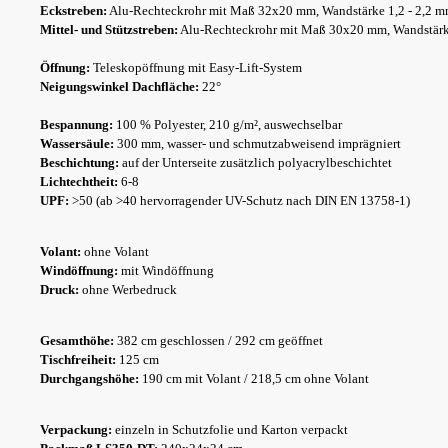
Eckstreben:
Alu-Rechteckrohr mit Maß 32x20 mm, Wandstärke 1,2 - 2,2 
Mittel- und Stützstreben:
Alu-Rechteckrohr mit Maß 30x20 mm, Wandstär
Öffnung:
Teleskopöffnung mit Easy-Lift-System
Neigungswinkel Dachfläche:
22°
Bespannung:
100 % Polyester, 210 g/m², auswechselbar
Wassersäule:
300 mm, wasser- und schmutzabweisend imprägniert
Beschichtung:
auf der Unterseite zusätzlich polyacrylbeschichtet
Lichtechtheit:
6-8
UPF:
>50 (ab >40 hervorragender UV-Schutz nach DIN EN 13758-1)
Volant:
ohne Volant
Windöffnung:
mit Windöffnung
Druck:
ohne Werbedruck
Gesamthöhe:
382 cm geschlossen / 292 cm geöffnet
Tischfreiheit:
125 cm
Durchgangshöhe:
190 cm mit Volant / 218,5 cm ohne Volant
Verpackung:
einzeln in Schutzfolie und Karton verpackt