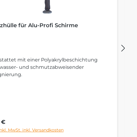
zhülle für Alu-Profi Schirme
B
tattet mit einer Polyakrylbeschichtung
St
 wasser- und schmutzabweisender
S
gnierung.
rer Preis:
Re
 €
6
inkl. MwSt. inkl. Versandkosten
Pr