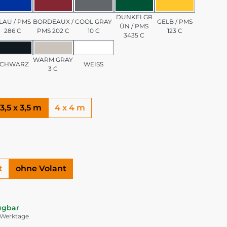
/ PMS 7501 C
BLAU / PMS 286 C
BORDEAUX / PMS 202 C
COOL GRAY 10 C
DUNKELGRÜN / PMS 3
GELB / PMS 1
DUNKELGR
LAU / PMS
BORDEAUX /
COOL GRAY
GELB / PMS
ÜN / PMS
286 C
PMS 202 C
10 C
123 C
3435 C
PMS 185 C
SCHWARZ
WARM GRAY 3 C
WEISS
WARM GRAY
SCHWARZ
WEISS
3 C
3,5 x 3,5 m
4 x 4 m
t
ohne Volant
ügbar
5 Werktage