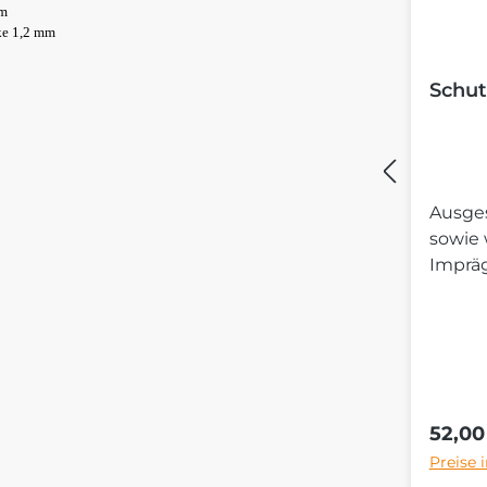
mm
ke 1,2 mm
Schut
Ausges
sowie
Imprä
Regulä
52,00
Preise 