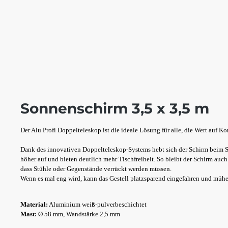
Sonnenschirm 3,5 x 3,5 m
Der Alu Profi Doppelteleskop ist die ideale Lösung für alle, die Wert auf K
Dank des innovativen Doppelteleskop-Systems hebt sich der Schirm beim S
höher auf und bieten deutlich mehr Tischfreiheit. So bleibt der Schirm au
dass Stühle oder Gegenstände verrückt werden müssen.
Wenn es mal eng wird, kann das Gestell platzsparend eingefahren und mühe
Material:
Aluminium weiß-pulverbeschichtet
Mast:
Ø 58 mm, Wandstärke 2,5 mm