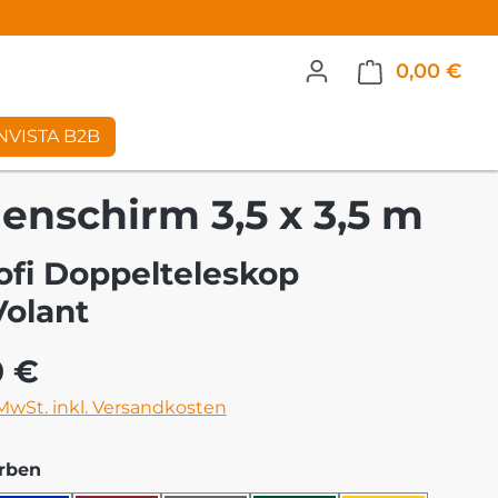
0,00 €
War
NVISTA B2B
enschirm 3,5 x 3,5 m
ofi Doppelteleskop
Volant
eis:
0 €
 MwSt. inkl. Versandkosten
auswählen
rben