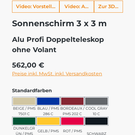
Video: Vorstellung Alu Profi
Video: Aufbauhilfe
Zur 3D Ansich
Sonnenschirm 3 x 3 m
Alu Profi Doppelteleskop
ohne Volant
Regulärer Preis:
562,00 €
Preise inkl. MwSt. inkl. Versandkosten
auswählen
Standardfarben
BEIGE / PMS 7501 C
BLAU / PMS 286 C
BORDEAUX / PMS 202 C
COOL GRAY 10 C
BEIGE / PMS
BLAU / PMS
BORDEAUX /
COOL GRAY
7501 C
286 C
PMS 202 C
10 C
DUNKELGRÜN / PMS 3435 C
GELB / PMS 123 C
ROT / PMS 185 C
SCHWARZ
DUNKELGR
GELB / PMS
ROT / PMS
ÜN / PMS
SCHWARZ