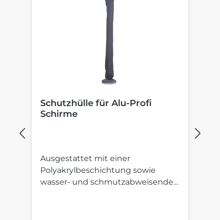
Schutzhülle für Alu-Profi
B
Schirme
S
Ausgestattet mit einer
St
Polyakrylbeschichtung sowie
St
wasser- und schmutzabweisender
S
Imprägnierung.