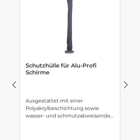
Schutzhülle für Alu-Profi
B
Schirme
S
Ausgestattet mit einer
St
Polyakrylbeschichtung sowie
St
wasser- und schmutzabweisender
S
Imprägnierung.