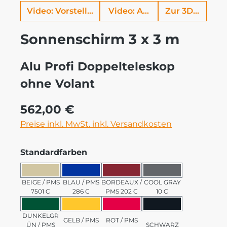
Video: Vorstellung Alu Profi
Video: Aufbauhilfe
Zur 3D Ansich
Sonnenschirm 3 x 3 m
Alu Profi Doppelteleskop
ohne Volant
Regulärer Preis:
562,00 €
Preise inkl. MwSt. inkl. Versandkosten
auswählen
Standardfarben
BEIGE / PMS 7501 C
BLAU / PMS 286 C
BORDEAUX / PMS 202 C
COOL GRAY 10 C
BEIGE / PMS
BLAU / PMS
BORDEAUX /
COOL GRAY
7501 C
286 C
PMS 202 C
10 C
DUNKELGRÜN / PMS 3435 C
GELB / PMS 123 C
ROT / PMS 185 C
SCHWARZ
DUNKELGR
GELB / PMS
ROT / PMS
ÜN / PMS
SCHWARZ