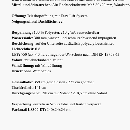
Mittel- und Stützstreben:
Alu-Rechteckrohr mit Maß 30x20 mm, Wandstär
Öffnung:
Teleskopöffnung mit Easy-Lift-System
Neigungswinkel Dachfläche
: 22°
Bespannung:
100 % Polyester, 210 g/m², auswechselbar
Wassersäule:
300 mm, wasser- und schmutzabweisend imprägniert
Beschichtung:
auf der Unterseite zusätzlich polyacrylbeschichtet
Lichtechtheit:
6-8
UPF:
>50 (ab >40 hervorragender UV-Schutz nach DIN EN 13758-1)
Volant:
mit abnehmbaren Volant
Windöffnung:
mit Windöffnung
Druck:
ohne Werbedruck
Gesamthöhe:
359 cm geschlossen / 275 cm geöffnet
Tischfreiheit:
141 cm
Durchgangshöhe:
190 cm mit Volant / 218,5 cm ohne Volant
Verpackung:
einzeln in Schutzfolie und Karton verpackt
Packmaß LS300-DT:
240x24x24 cm