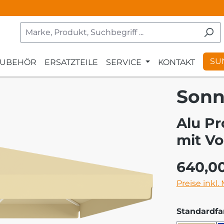
SU
ZUBEHÖR
ERSATZTEILE
SERVICE
KONTAKT
Sonn
Alu Pr
mit Vo
Regulärer Pr
640,0
Preise inkl.
Standardfa