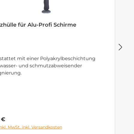
zhülle für Alu-Profi Schirme
B
tattet mit einer Polyakrylbeschichtung
St
 wasser- und schmutzabweisender
S
gnierung.
rer Preis:
Re
 €
6
inkl. MwSt. inkl. Versandkosten
Pr