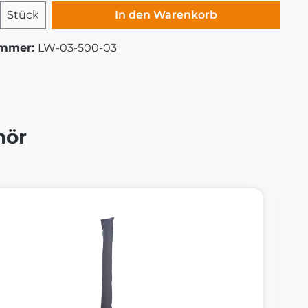
 Anzahl: Gib den gewünschten Wert ei
Stück
In den Warenkorb
ummer:
LW-03-500-03
hör
alerie überspringen