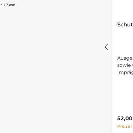
ke 1,2 mm
Schut
Ausges
sowie
Imprä
Regulä
52,00
Preise 