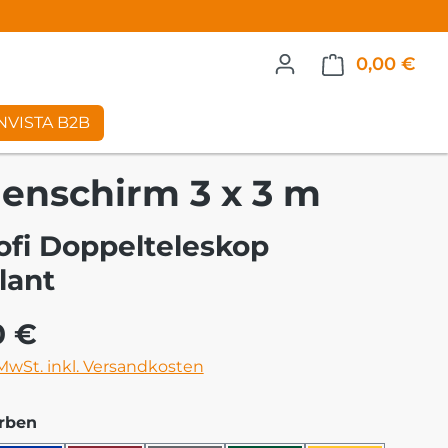
0,00 €
War
NVISTA B2B
enschirm 3 x 3 m
ofi Doppelteleskop
lant
eis:
0 €
 MwSt. inkl. Versandkosten
auswählen
rben