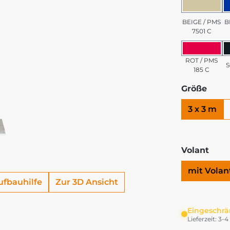
BEIGE 
BEIGE / PMS
B
7501 C
ROT / 
ROT / PMS
185 C
Größe
3 x 3 m
Volant
mit Volan
ufbauhilfe
Zur 3D Ansicht
Eingeschrä
Lieferzeit: 3