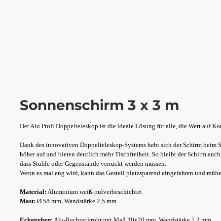
Sonnenschirm 3 x 3 m
Der Alu Profi Doppelteleskop ist die ideale Lösung für alle, die Wert auf K
Dank des innovativen Doppelteleskop-Systems hebt sich der Schirm beim S
höher auf und bieten deutlich mehr Tischfreiheit. So bleibt der Schirm au
dass Stühle oder Gegenstände verrückt werden müssen.
Wenn es mal eng wird, kann das Gestell platzsparend eingefahren und mühe
Material:
Aluminium weiß-pulverbeschichtet
Mast:
Ø 58 mm, Wandstärke 2,5 mm
Eckstreben:
Alu-Rechteckrohr mit Maß 30x20 mm, Wandstärke 1,2 mm