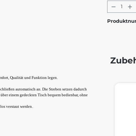
Produkt
Produktn
Zube
omfort, Qualität und Funktion legen.
Produktg
chließen automatisch an. Die Streben setzen dadurch
ch über einem gedeckten Tisch bequem bedienbar, ohne
los verstaut werden.