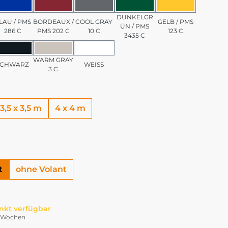
/ PMS 7501 C
BLAU / PMS 286 C
BORDEAUX / PMS 202 C
COOL GRAY 10 C
DUNKELGRÜN / PMS 3
GELB / PMS 1
DUNKELGR
LAU / PMS
BORDEAUX /
COOL GRAY
GELB / PMS
ÜN / PMS
286 C
PMS 202 C
10 C
123 C
3435 C
PMS 185 C
SCHWARZ
WARM GRAY 3 C
WEISS
WARM GRAY
SCHWARZ
WEISS
3 C
3,5 x 3,5 m
4 x 4 m
t
ohne Volant
nkt verfügbar
-4 Wochen