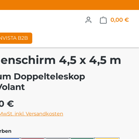
0,00 €
War
NVISTA B2B
enschirm 4,5 x 4,5 m
m Doppelteleskop
Volant
eis:
00 €
 MwSt. inkl. Versandkosten
auswählen
rben