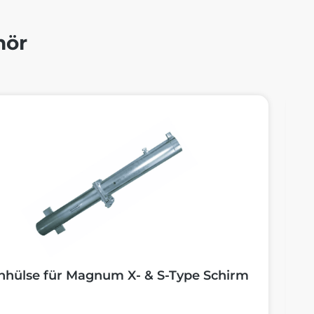
hör
alerie überspringen
hülse für Magnum X- & S-Type Schirm
P
T