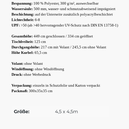
Bespannung:
100 % Polyester, 300 g/m², auswechselbar
Wassersäule:
500 mm, wasser- und schmutzabweisend imprägniert
Beschichtung:
auf der Unterseite zusätzlich polyacrylbeschichtet
Lichtechtheit:
6-8
UPF:
>50 (ab >40 hervorragender UV-Schutz nach DIN EN 13758-1)
Gesamthöhe:
449 cm geschlossen / 334 cm geöffnet
Tischfreiheit:
125 cm
Durchgangshöhe:
217 cm mit Volant / 245,5 cm ohne Volant
Höhe Kurbel:
65,5 cm
Volant:
ohne Volant
Windöffnung:
ohne Windöffnung
Druck:
ohne Werbedruck
Verpackung:
einzeln in Schutzfolie und Karton verpackt
Packmaß:
300x35x35 cm
Größe:
4,5 x 4,5m