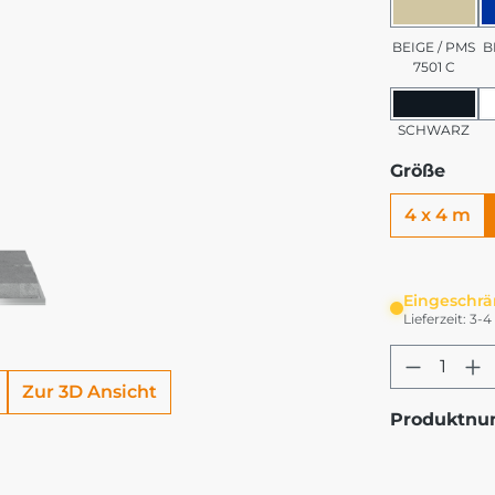
BEIGE 
BEIGE / PMS
B
7501 C
SCHW
SCHWARZ
Größe
4 x 4 m
Eingeschrä
Lieferzeit: 3
Produkt
Zur 3D Ansicht
Produktn