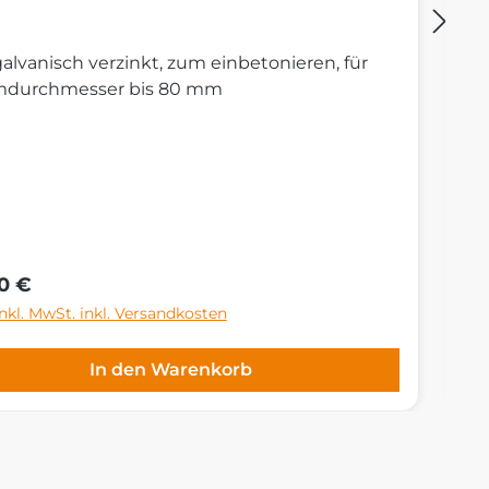
galvanisch verzinkt, zum einbetonieren, für
St
durchmesser bis 80 mm
Ni
S
de
Ge
rer Preis:
Re
0 €
4
inkl. MwSt. inkl. Versandkosten
Pr
In den Warenkorb