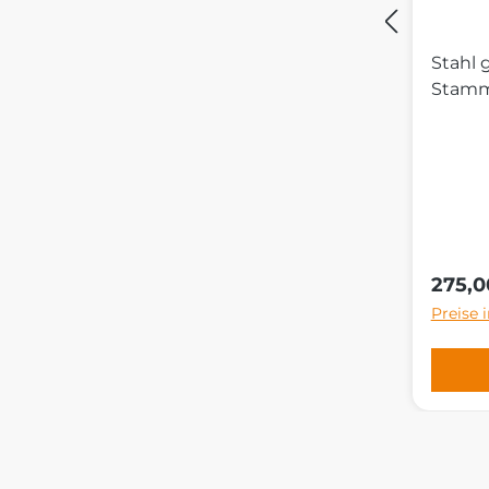
Stahl 
Stamm
Regulä
275,0
Preise 