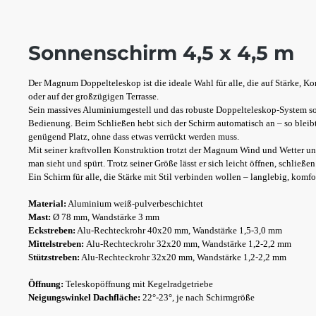
Sonnenschirm 4,5 x 4,5 m
Der Magnum Doppelteleskop ist die ideale Wahl für alle, die auf Stärke, K
oder auf der großzügigen Terrasse.
Sein massives Aluminiumgestell und das robuste Doppelteleskop-System so
Bedienung. Beim Schließen hebt sich der Schirm automatisch an – so blei
genügend Platz, ohne dass etwas verrückt werden muss.
Mit seiner kraftvollen Konstruktion trotzt der Magnum Wind und Wetter un
man sieht und spürt. Trotz seiner Größe lässt er sich leicht öffnen, schließe
Ein Schirm für alle, die Stärke mit Stil verbinden wollen – langlebig, komfo
Material:
Aluminium weiß-pulverbeschichtet
Mast:
Ø 78 mm, Wandstärke 3 mm
Eckstreben:
Alu-Rechteckrohr 40x20 mm, Wandstärke 1,5-3,0 mm
Mittelstreben:
Alu-Rechteckrohr 32x20 mm, Wandstärke 1,2-2,2 mm
Stützstreben:
Alu-Rechteckrohr 32x20 mm, Wandstärke 1,2-2,2 mm
Öffnung:
Teleskopöffnung mit Kegelradgetriebe
Neigungswinkel Dachfläche:
22°-23°, je nach Schirmgröße