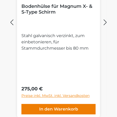
Bodenhülse für Magnum X- &
P
S-Type Schirm
M
Stahl galvanisch verzinkt, zum
St
einbetonieren, für
R
Stammdurchmesser bis 80 mm
Au
S
un
cm
G
ni
Regulärer Preis:
Re
275,00 €
4
Preise inkl. MwSt. inkl. Versandkosten
Pr
In den Warenkorb