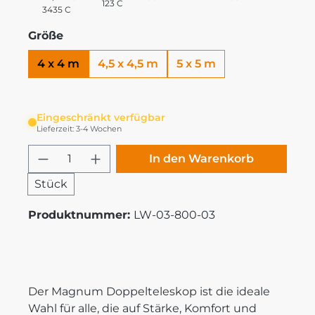
123 C
3435 C
Größe
4 x 4 m
4,5 x 4,5 m
5 x 5 m
Eingeschränkt verfügbar
Lieferzeit: 3-4 Wochen
Produkt Anzahl: Gib den gewünschten
In den Warenkorb
Stück
Produktnummer:
LW-03-800-03
Der Magnum Doppelteleskop ist die ideale
Wahl für alle, die auf Stärke, Komfort und