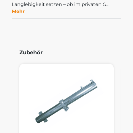
Langlebigkeit setzen – ob im privaten G…
Mehr
Produktgalerie überspringen
Zubehör