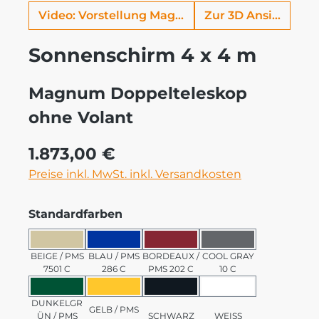
Video: Vorstellung Magnum
Zur 3D Ansicht
Sonnenschirm 4 x 4 m
Magnum Doppelteleskop
ohne Volant
Regulärer Preis:
1.873,00 €
Preise inkl. MwSt. inkl. Versandkosten
auswählen
Standardfarben
BEIGE / PMS 7501 C
BLAU / PMS 286 C
BORDEAUX / PMS 202 C
COOL GRAY 10 C
BEIGE / PMS
BLAU / PMS
BORDEAUX /
COOL GRAY
7501 C
286 C
PMS 202 C
10 C
DUNKELGRÜN / PMS 3435 C
GELB / PMS 123 C
SCHWARZ
WEISS
DUNKELGR
GELB / PMS
ÜN / PMS
SCHWARZ
WEISS