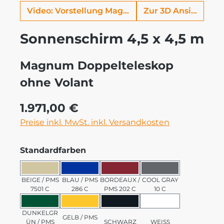
Video: Vorstellung Magnum
Zur 3D Ansicht
Sonnenschirm 4,5 x 4,5 m
Magnum Doppelteleskop
ohne Volant
Regulärer Preis:
1.971,00 €
Preise inkl. MwSt. inkl. Versandkosten
auswählen
Standardfarben
BEIGE / PMS 7501 C
BLAU / PMS 286 C
BORDEAUX / PMS 202 C
COOL GRAY 10 C
BEIGE / PMS
BLAU / PMS
BORDEAUX /
COOL GRAY
7501 C
286 C
PMS 202 C
10 C
DUNKELGRÜN / PMS 3435 C
GELB / PMS 123 C
SCHWARZ
WEISS
DUNKELGR
GELB / PMS
ÜN / PMS
SCHWARZ
WEISS