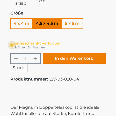
123 C
3435 C
Größe
4 x 4 m
4,5 x 4,5 m
5 x 5 m
Eingeschränkt verfügbar
Lieferzeit: 3-4 Wochen
Produkt Anzahl: Gib den gewünschten
In den Warenkorb
Stück
Produktnummer:
LW-03-820-04
Der Magnum Doppelteleskop ist die ideale
Wahl für alle, die auf Stärke, Komfort und