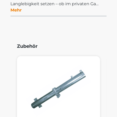
Langlebigkeit setzen – ob im privaten Ga…
Mehr
Produktgalerie überspringen
Zubehör