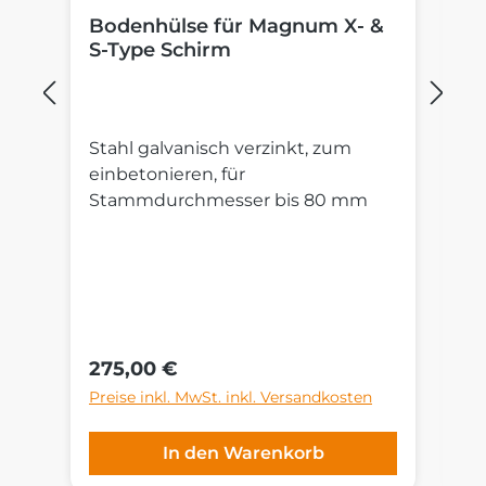
Bodenhülse für Magnum X- &
P
S-Type Schirm
M
Stahl galvanisch verzinkt, zum
St
einbetonieren, für
R
Stammdurchmesser bis 80 mm
Au
S
un
cm
G
ni
Regulärer Preis:
Re
275,00 €
4
Preise inkl. MwSt. inkl. Versandkosten
Pr
In den Warenkorb