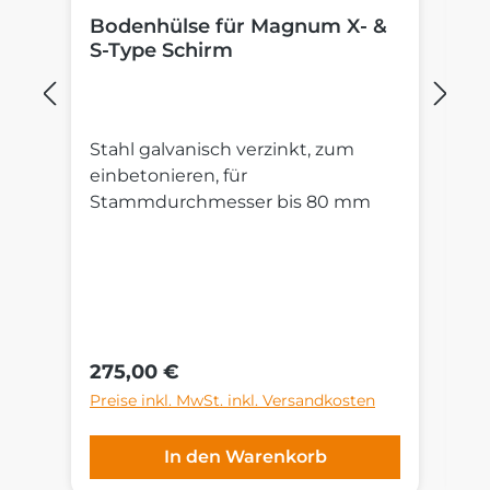
Bodenhülse für Magnum X- &
P
S-Type Schirm
M
Stahl galvanisch verzinkt, zum
St
einbetonieren, für
R
Stammdurchmesser bis 80 mm
Au
S
un
cm
G
ni
Regulärer Preis:
Re
275,00 €
4
Preise inkl. MwSt. inkl. Versandkosten
Pr
In den Warenkorb