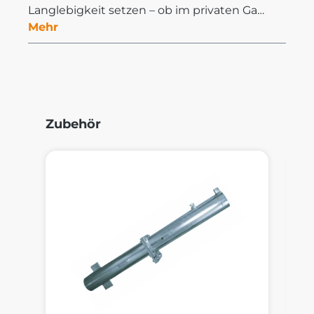
Langlebigkeit setzen – ob im privaten Ga…
Mehr
Produktgalerie überspringen
Zubehör