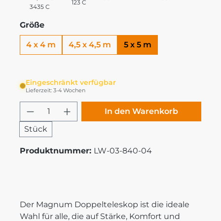
123 C
3435 C
Größe
4 x 4 m
4,5 x 4,5 m
5 x 5 m
Eingeschränkt verfügbar
Lieferzeit: 3-4 Wochen
Produkt Anzahl: Gib den gewünschten
In den Warenkorb
Stück
Produktnummer:
LW-03-840-04
Der Magnum Doppelteleskop ist die ideale
Wahl für alle, die auf Stärke, Komfort und