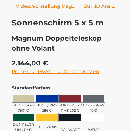
Video: Vorstellung Magnum
Zur 3D Ansicht
Sonnenschirm 5 x 5 m
Magnum Doppelteleskop
ohne Volant
Regulärer Preis:
2.144,00 €
Preise inkl. MwSt. inkl. Versandkosten
auswählen
Standardfarben
BEIGE / PMS 7501 C
BLAU / PMS 286 C
BORDEAUX / PMS 202 C
COOL GRAY 10 C
BEIGE / PMS
BLAU / PMS
BORDEAUX /
COOL GRAY
7501 C
286 C
PMS 202 C
10 C
DUNKELGRÜN / PMS 3435 C
GELB / PMS 123 C
SCHWARZ
WEISS
DUNKELGR
GELB / PMS
ÜN / PMS
SCHWARZ
WEISS