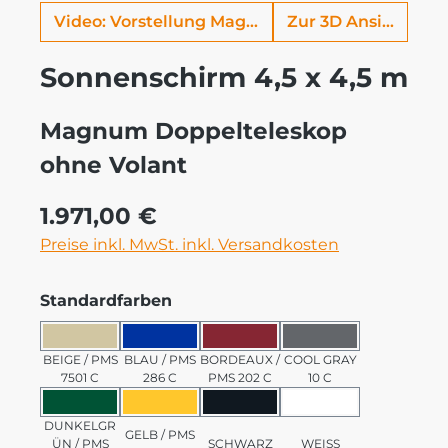
Video: Vorstellung Magnum
Zur 3D Ansicht
Sonnenschirm 4,5 x 4,5 m
Magnum Doppelteleskop
ohne Volant
Regulärer Preis:
1.971,00 €
Preise inkl. MwSt. inkl. Versandkosten
auswählen
Standardfarben
BEIGE / PMS 7501 C
BLAU / PMS 286 C
BORDEAUX / PMS 202 C
COOL GRAY 10 C
BEIGE / PMS
BLAU / PMS
BORDEAUX /
COOL GRAY
7501 C
286 C
PMS 202 C
10 C
DUNKELGRÜN / PMS 3435 C
GELB / PMS 123 C
SCHWARZ
WEISS
DUNKELGR
GELB / PMS
ÜN / PMS
SCHWARZ
WEISS