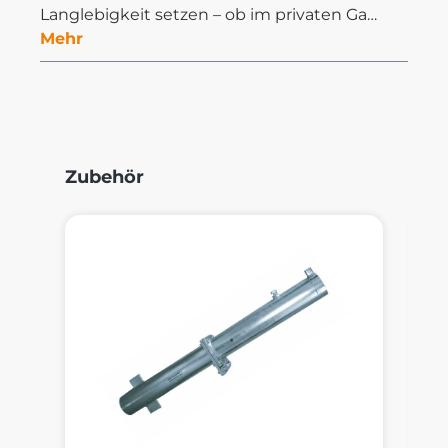
Langlebigkeit setzen – ob im privaten Ga…
Mehr
Produktgalerie überspringen
Zubehör