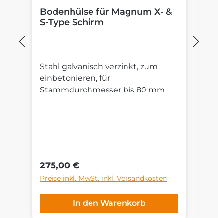
Bodenhülse für Magnum X- &
P
S-Type Schirm
M
Stahl galvanisch verzinkt, zum
St
einbetonieren, für
R
Stammdurchmesser bis 80 mm
Au
S
un
cm
G
ni
Regulärer Preis:
Re
275,00 €
4
Preise inkl. MwSt. inkl. Versandkosten
Pr
In den Warenkorb