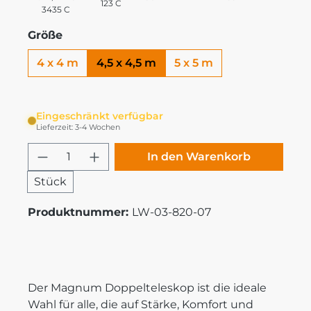
123 C
3435 C
Größe
4 x 4 m
4,5 x 4,5 m
5 x 5 m
Eingeschränkt verfügbar
Lieferzeit: 3-4 Wochen
Produkt Anzahl: Gib den gewünschten
In den Warenkorb
Stück
Produktnummer:
LW-03-820-07
Der Magnum Doppelteleskop ist die ideale
Wahl für alle, die auf Stärke, Komfort und