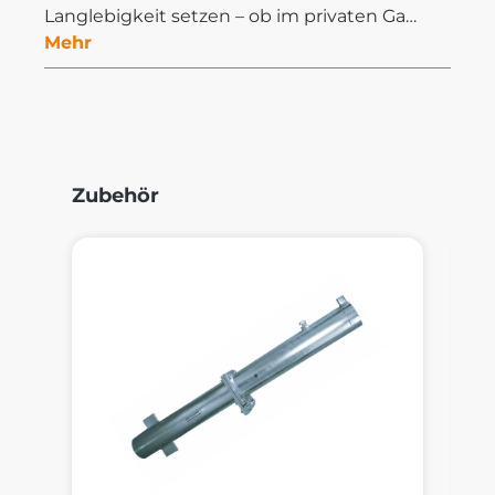
Langlebigkeit setzen – ob im privaten Ga…
Mehr
Produktgalerie überspringen
Zubehör