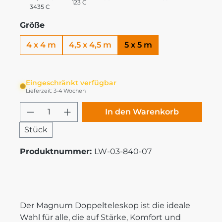
123 C
3435 C
Größe
4 x 4 m
4,5 x 4,5 m
5 x 5 m
Eingeschränkt verfügbar
Lieferzeit: 3-4 Wochen
Produkt Anzahl: Gib den gewünschten
In den Warenkorb
Stück
Produktnummer:
LW-03-840-07
Der Magnum Doppelteleskop ist die ideale
Wahl für alle, die auf Stärke, Komfort und