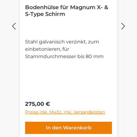
Bodenhülse für Magnum X- &
P
S-Type Schirm
M
Stahl galvanisch verzinkt, zum
St
einbetonieren, für
R
Stammdurchmesser bis 80 mm
Au
S
un
cm
G
ni
Regulärer Preis:
Re
275,00 €
4
Preise inkl. MwSt. inkl. Versandkosten
Pr
In den Warenkorb