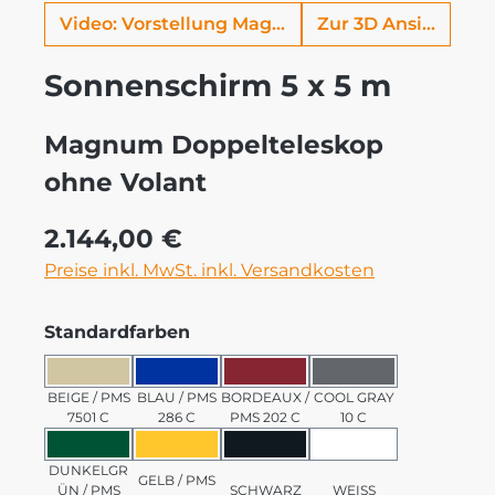
Video: Vorstellung Magnum
Zur 3D Ansicht
Sonnenschirm 5 x 5 m
Magnum Doppelteleskop
ohne Volant
Regulärer Preis:
2.144,00 €
Preise inkl. MwSt. inkl. Versandkosten
auswählen
Standardfarben
BEIGE / PMS 7501 C
BLAU / PMS 286 C
BORDEAUX / PMS 202 C
COOL GRAY 10 C
BEIGE / PMS
BLAU / PMS
BORDEAUX /
COOL GRAY
7501 C
286 C
PMS 202 C
10 C
DUNKELGRÜN / PMS 3435 C
GELB / PMS 123 C
SCHWARZ
WEISS
DUNKELGR
GELB / PMS
ÜN / PMS
SCHWARZ
WEISS