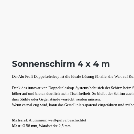
Sonnenschirm 4 x 4 m
Der Alu Profi Doppelteleskop ist die ideale Lösung für alle, die Wert auf K
Dank des innovativen Doppelteleskop-Systems hebt sich der Schirm beim S
höher auf und bieten deutlich mehr Tischfreiheit. So bleibt der Schirm au
dass Stühle oder Gegenstände verrückt werden müssen.
Wenn es mal eng wird, kann das Gestell platzsparend eingefahren und mühe
Material:
Aluminium weiß-pulverbeschichtet
Mast:
Ø 58 mm, Wandstärke 2,5 mm