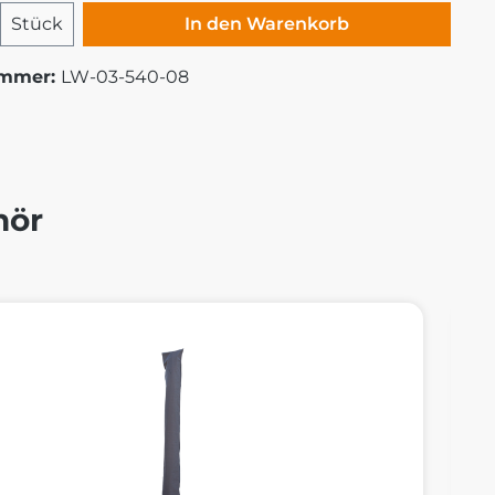
 Anzahl: Gib den gewünschten Wert ei
Stück
In den Warenkorb
ummer:
LW-03-540-08
hör
alerie überspringen