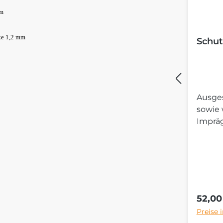
mm
ke 1,2 mm
Schut
Ausges
sowie
Imprä
Regulä
52,00
Preise 