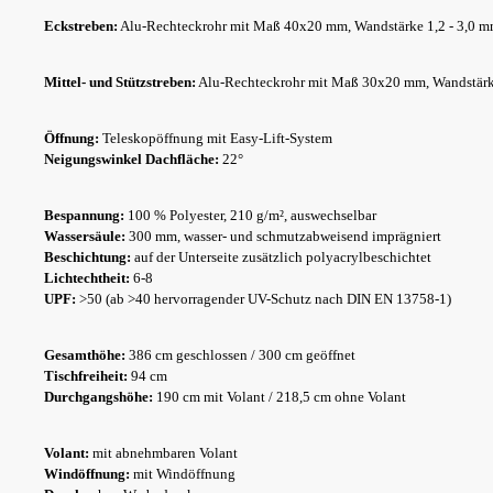
Eckstreben:
Alu-Rechteckrohr mit Maß 40x20 mm, Wandstärke 1,2 - 3,0 
Mittel- und Stützstreben:
Alu-Rechteckrohr mit Maß 30x20 mm, Wandstär
Öffnung:
Teleskopöffnung mit Easy-Lift-System
Neigungswinkel Dachfläche:
22°
Bespannung:
100 % Polyester, 210 g/m², auswechselbar
Wassersäule:
300 mm, wasser- und schmutzabweisend imprägniert
Beschichtung:
auf der Unterseite zusätzlich polyacrylbeschichtet
Lichtechtheit:
6-8
UPF:
>50 (ab >40 hervorragender UV-Schutz nach DIN EN 13758-1)
Gesamthöhe:
386 cm geschlossen / 300 cm geöffnet
Tischfreiheit:
94 cm
Durchgangshöhe:
190 cm mit Volant / 218,5 cm ohne Volant
Volant:
mit abnehmbaren Volant
Windöffnung:
mit Windöffnung