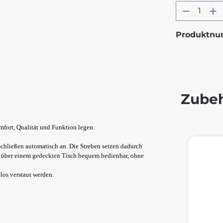
Produkt
Produktn
Zube
omfort, Qualität und Funktion legen.
Produktg
chließen automatisch an. Die Streben setzen dadurch
ch über einem gedeckten Tisch bequem bedienbar, ohne
los verstaut werden.