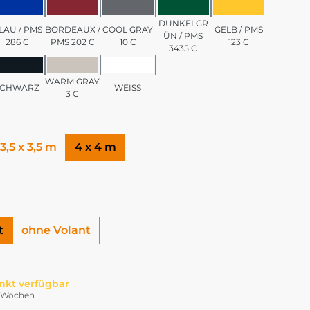
/ PMS 7501 C
BLAU / PMS 286 C
BORDEAUX / PMS 202 C
COOL GRAY 10 C
DUNKELGRÜN / PMS 3
GELB / PMS 1
DUNKELGR
LAU / PMS
BORDEAUX /
COOL GRAY
GELB / PMS
ÜN / PMS
286 C
PMS 202 C
10 C
123 C
3435 C
PMS 185 C
SCHWARZ
WARM GRAY 3 C
WEISS
WARM GRAY
SCHWARZ
WEISS
3 C
3,5 x 3,5 m
4 x 4 m
t
ohne Volant
nkt verfügbar
-4 Wochen