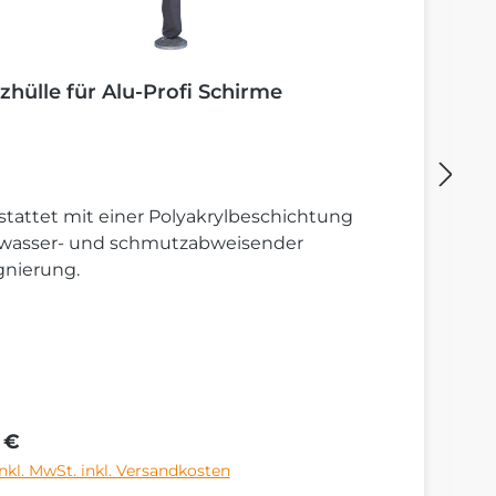
zhülle für Alu-Profi Schirme
B
tattet mit einer Polyakrylbeschichtung
St
 wasser- und schmutzabweisender
S
gnierung.
rer Preis:
Re
 €
6
inkl. MwSt. inkl. Versandkosten
Pr