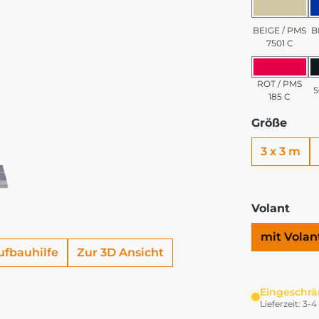
BEIGE 
BEIGE / PMS
B
7501 C
ROT / 
ROT / PMS
185 C
Größe
3 x 3 m
Volant
mit Volan
ufbauhilfe
Zur 3D Ansicht
Eingeschrä
Lieferzeit: 3