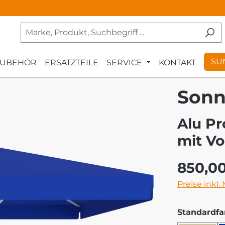
SU
ZUBEHÖR
ERSATZTEILE
SERVICE
KONTAKT
Sonn
Alu Pr
mit Vo
Regulärer Pr
850,0
Preise inkl.
Standardfa