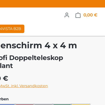
0,00 €
War
NVISTA B2B
enschirm 4 x 4 m
ofi Doppelteleskop
lant
eis:
0 €
 MwSt. inkl. Versandkosten
auswählen
rben