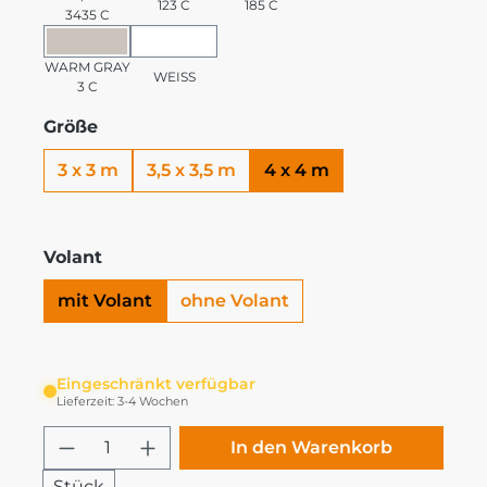
123 C
185 C
3435 C
WARM GRAY 3 C
WEISS
WARM GRAY
WEISS
3 C
Größe
3 x 3 m
3,5 x 3,5 m
4 x 4 m
Volant
mit Volant
ohne Volant
Eingeschränkt verfügbar
Lieferzeit: 3-4 Wochen
Produkt Anzahl: Gib den gewünschten
In den Warenkorb
Stück