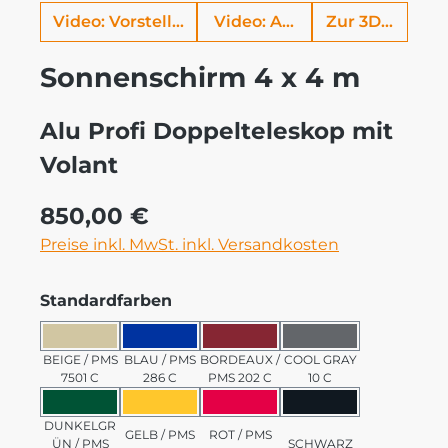
Video: Vorstellung Alu Profi
Video: Aufbauhilfe
Zur 3D Ansich
Sonnenschirm 4 x 4 m
Alu Profi Doppelteleskop mit
Volant
Regulärer Preis:
850,00 €
Preise inkl. MwSt. inkl. Versandkosten
auswählen
Standardfarben
BEIGE / PMS 7501 C
BLAU / PMS 286 C
BORDEAUX / PMS 202 C
COOL GRAY 10 C
BEIGE / PMS
BLAU / PMS
BORDEAUX /
COOL GRAY
7501 C
286 C
PMS 202 C
10 C
DUNKELGRÜN / PMS 3435 C
GELB / PMS 123 C
ROT / PMS 185 C
SCHWARZ
DUNKELGR
GELB / PMS
ROT / PMS
ÜN / PMS
SCHWARZ