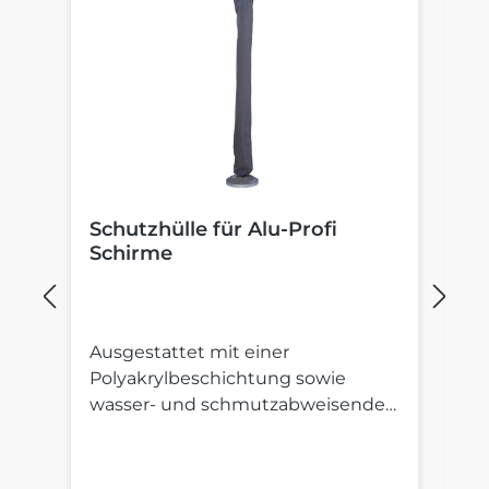
Schutzhülle für Alu-Profi
B
Schirme
S
Ausgestattet mit einer
St
Polyakrylbeschichtung sowie
St
wasser- und schmutzabweisender
S
Imprägnierung.