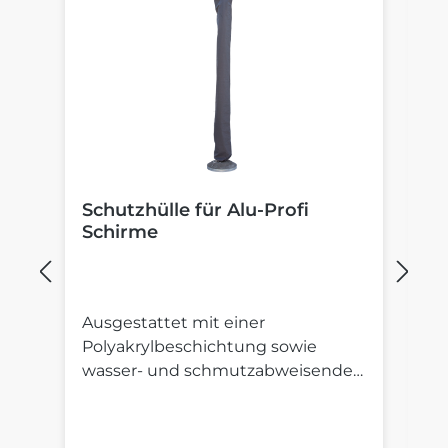
Schutzhülle für Alu-Profi
B
Schirme
S
Ausgestattet mit einer
St
Polyakrylbeschichtung sowie
St
wasser- und schmutzabweisender
S
Imprägnierung.