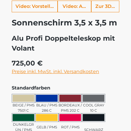
Video: Vorstellung Alu Profi
Video: Aufbauhilfe
Zur 3D Ansich
Sonnenschirm 3,5 x 3,5 m
Alu Profi Doppelteleskop mit
Volant
Regulärer Preis:
725,00 €
Preise inkl. MwSt. inkl. Versandkosten
auswählen
Standardfarben
BEIGE / PMS 7501 C
BLAU / PMS 286 C
BORDEAUX / PMS 202 C
COOL GRAY 10 C
BEIGE / PMS
BLAU / PMS
BORDEAUX /
COOL GRAY
7501 C
286 C
PMS 202 C
10 C
DUNKELGRÜN / PMS 3435 C
GELB / PMS 123 C
ROT / PMS 185 C
SCHWARZ
DUNKELGR
GELB / PMS
ROT / PMS
ÜN / PMS
SCHWARZ