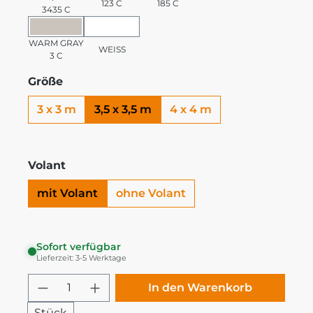
123 C
185 C
3435 C
WARM GRAY 3 C
WEISS
WARM GRAY
WEISS
3 C
Größe
3 x 3 m
3,5 x 3,5 m
4 x 4 m
Volant
mit Volant
ohne Volant
Sofort verfügbar
Lieferzeit: 3-5 Werktage
Produkt Anzahl: Gib den gewünschten
In den Warenkorb
Stück