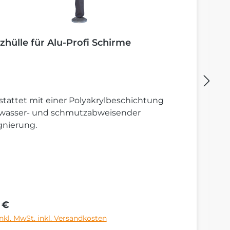
zhülle für Alu-Profi Schirme
B
tattet mit einer Polyakrylbeschichtung
St
 wasser- und schmutzabweisender
S
gnierung.
rer Preis:
Re
 €
6
inkl. MwSt. inkl. Versandkosten
Pr