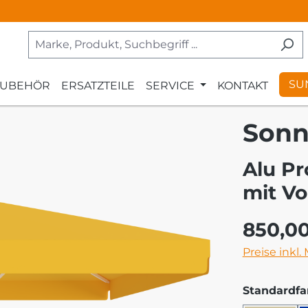
SU
ZUBEHÖR
ERSATZTEILE
SERVICE
KONTAKT
Sonn
Alu Pr
mit Vo
Regulärer Pr
850,0
Preise inkl.
Standardfa