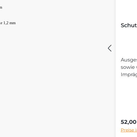
mm
ke 1,2 mm
Schut
Ausges
sowie
Imprä
Regulä
52,00
Preise 