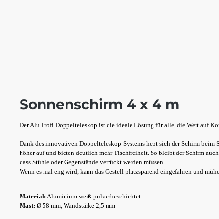
Sonnenschirm 4 x 4 m
Der Alu Profi Doppelteleskop ist die ideale Lösung für alle, die Wert auf K
Dank des innovativen Doppelteleskop-Systems hebt sich der Schirm beim S
höher auf und bieten deutlich mehr Tischfreiheit. So bleibt der Schirm au
dass Stühle oder Gegenstände verrückt werden müssen.
Wenn es mal eng wird, kann das Gestell platzsparend eingefahren und mühe
Material:
Aluminium weiß-pulverbeschichtet
Mast:
Ø 58 mm, Wandstärke 2,5 mm