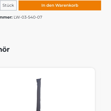
 Anzahl: Gib den gewünschten Wert ei
Stück
In den Warenkorb
ummer:
LW-03-540-07
hör
alerie überspringen