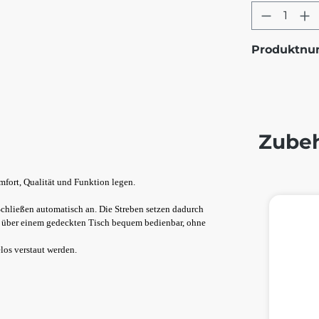
Produkt
Produktn
Zube
omfort, Qualität und Funktion legen.
Produktg
chließen automatisch an. Die Streben setzen dadurch
ch über einem gedeckten Tisch bequem bedienbar, ohne
los verstaut werden.