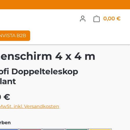
0,00 €
War
NVISTA B2B
enschirm 4 x 4 m
ofi Doppelteleskop
lant
eis:
0 €
 MwSt. inkl. Versandkosten
auswählen
rben