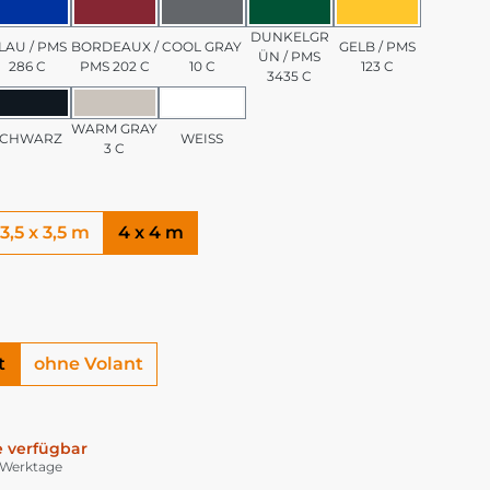
/ PMS 7501 C
BLAU / PMS 286 C
BORDEAUX / PMS 202 C
COOL GRAY 10 C
DUNKELGRÜN / PMS 3
GELB / PMS 1
DUNKELGR
LAU / PMS
BORDEAUX /
COOL GRAY
GELB / PMS
ÜN / PMS
286 C
PMS 202 C
10 C
123 C
3435 C
PMS 185 C
SCHWARZ
WARM GRAY 3 C
WEISS
WARM GRAY
SCHWARZ
WEISS
3 C
3,5 x 3,5 m
4 x 4 m
t
ohne Volant
 verfügbar
5 Werktage