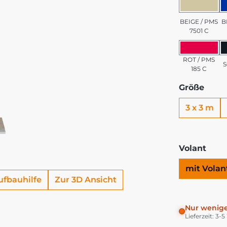
BEIGE 
BEIGE / PMS
B
7501 C
ROT / 
ROT / PMS
185 C
Größe
3 x 3 m
Volant
mit Volan
ufbauhilfe
Zur 3D Ansicht
Nur wenige
Lieferzeit: 3-