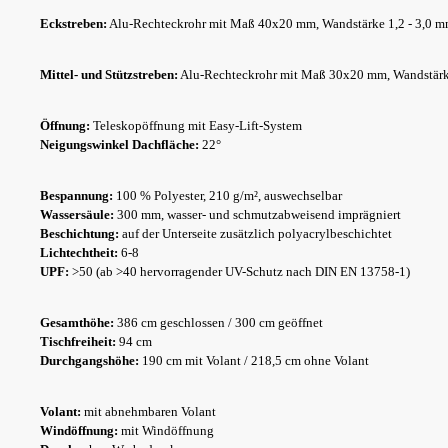
Eckstreben:
Alu-Rechteckrohr mit Maß 40x20 mm, Wandstärke 1,2 - 3,0 
Mittel- und Stützstreben:
Alu-Rechteckrohr mit Maß 30x20 mm, Wandstär
Öffnung:
Teleskopöffnung mit Easy-Lift-System
Neigungswinkel Dachfläche:
22°
Bespannung:
100 % Polyester, 210 g/m², auswechselbar
Wassersäule:
300 mm, wasser- und schmutzabweisend imprägniert
Beschichtung:
auf der Unterseite zusätzlich polyacrylbeschichtet
Lichtechtheit:
6-8
UPF:
>50 (ab >40 hervorragender UV-Schutz nach DIN EN 13758-1)
Gesamthöhe:
386 cm geschlossen / 300 cm geöffnet
Tischfreiheit:
94 cm
Durchgangshöhe:
190 cm mit Volant / 218,5 cm ohne Volant
Volant:
mit abnehmbaren Volant
Windöffnung:
mit Windöffnung